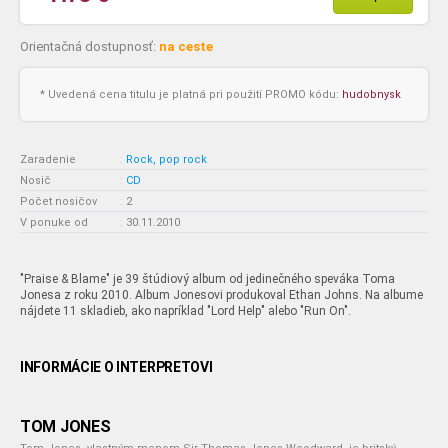
Orientačná dostupnosť:
na ceste
* Uvedená cena titulu je platná pri použití PROMO kódu:
hudobnysk
Zaradenie
:
Rock, pop rock
Nosič
:
CD
Počet nosičov
:
2
V ponuke od
:
30.11.2010
"Praise & Blame" je 39 štúdiový album od jedinečného speváka Toma
Jonesa z roku 2010. Album Jonesovi produkoval Ethan Johns. Na albume
nájdete 11 skladieb, ako napríklad "Lord Help" alebo "Run On".
INFORMÁCIE O INTERPRETOVI
TOM JONES