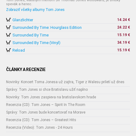
Tom Jones, vlastným menom Sir Thomas Jones Woodward, je britský
spevák a herec.
Zobraziť všetky albumy Tom Jones
Glanzlichter
14.24 €
Surrounded By Time: Hourglass Edition
24.22 €
Surrounded By Time
15.19 €
Surrounded By Time (Vinyl)
34.19 €
Reload
15.19 €
ČLÁNKY A RECENZIE
Novinky: Koncert Toma Jonesa už zajtra, Tiger z Walesu priletí už dnes
Správy: Tom Jones si chce Bratislavu užiť naplno
Novinky: Tom Jones zaspieva na bratislavskom hrade
Recenzia (CD): Tom Jones – Spirit In The Room
Správy: Tom Jones bude koncertovať na Morave
Recenzia (CD): Tom Jones – Greatest Hits
Recenzia (Video): Tom Jones - 24 Hours