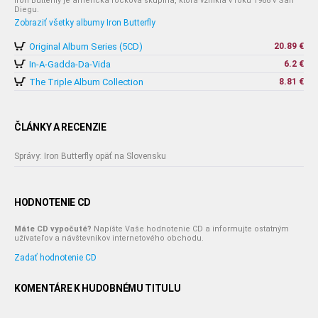
Iron Butterfly je americká rocková skupina, ktorá vznikla v roku 1966 v San
Diegu.
Zobraziť všetky albumy Iron Butterfly
Original Album Series (5CD)
20.89 €
In-A-Gadda-Da-Vida
6.2 €
The Triple Album Collection
8.81 €
ČLÁNKY A RECENZIE
Správy: Iron Butterfly opäť na Slovensku
HODNOTENIE CD
Máte CD vypočuté?
Napíšte Vaše hodnotenie CD a informujte ostatným
užívateľov a návštevníkov internetového obchodu.
Zadať hodnotenie CD
KOMENTÁRE K HUDOBNÉMU TITULU