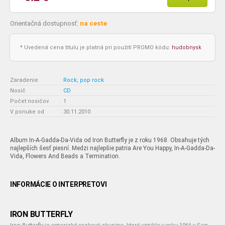
Orientačná dostupnosť:
na ceste
* Uvedená cena titulu je platná pri použití PROMO kódu:
hudobnysk
Zaradenie
:
Rock, pop rock
Nosič
:
CD
Počet nosičov
:
1
V ponuke od
:
30.11.2010
Album In-A-Gadda-Da-Vida od Iron Butterfly je z roku 1968. Obsahuje tých
najlepších šesť piesní. Medzi najlepšie patria Are You Happy, In-A-Gadda-Da-
Vida, Flowers And Beads a Termination.
INFORMÁCIE O INTERPRETOVI
IRON BUTTERFLY