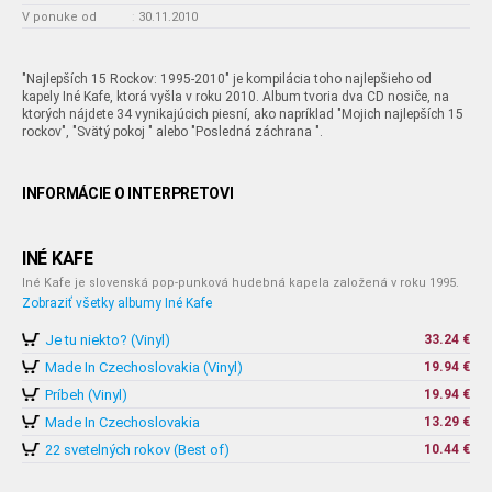
V ponuke od
:
30.11.2010
"Najlepších 15 Rockov: 1995-2010" je kompilácia toho najlepšieho od
kapely Iné Kafe, ktorá vyšla v roku 2010. Album tvoria dva CD nosiče, na
ktorých nájdete 34 vynikajúcich piesní, ako napríklad "Mojich najlepších 15
rockov", "Svätý pokoj " alebo "Posledná záchrana ".
INFORMÁCIE O INTERPRETOVI
INÉ KAFE
Iné Kafe je slovenská pop-punková hudebná kapela založená v roku 1995.
Zobraziť všetky albumy Iné Kafe
Je tu niekto? (Vinyl)
33.24 €
Made In Czechoslovakia (Vinyl)
19.94 €
Príbeh (Vinyl)
19.94 €
Made In Czechoslovakia
13.29 €
22 svetelných rokov (Best of)
10.44 €