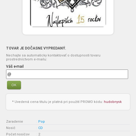
TOVAR JE DOČASNE VYPREDANÝ.
Nechajte sa automaticky kontaktovať o dostupnosti tovaru
prostredníctvom e-mailu:
Váš e-mail
OK
* Uvedená cena titulu je platná pri použití PROMO kódu:
hudobnysk
Zaradenie
:
Pop
Nosič
:
CD
Počet nosičov
:
2