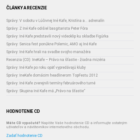
ČLÁNKY A RECENZIE
Správy: V sobotu v Lúčivnej Iné Kafe, Kristína a... adrenalín
Správy: Z Iné Kafe odišiel basgitarista Peter Fóra
Správy: Iné Kafe predstavili nový videoklip ku skladbe Figúrka
Správy: Senica fest ponúkne Polemic, AMO aj Iné Kafe
Správy: Iné Kafe hrali na svadbe svojho manažéra
Recenzia (CD): IneKafe – Právo na šťastie - žiadna mizéria
Správy: Iné Kafe po roku opäť vypredávajú kluby
Správy: IneKafe domácim headlinerom TopFestu 2012
Správy: Iné Kafe zverejnili termíny februárového turné
Správy: Skupina Iné Kafe má „Právo na šťastie“
HODNOTENIE CD
Máte CD vypočuté?
Napíšte Vaše hodnotenie CD a informujte ostatným
užívateľov a návštevníkov internetového obchodu.
Zadať hodnotenie CD