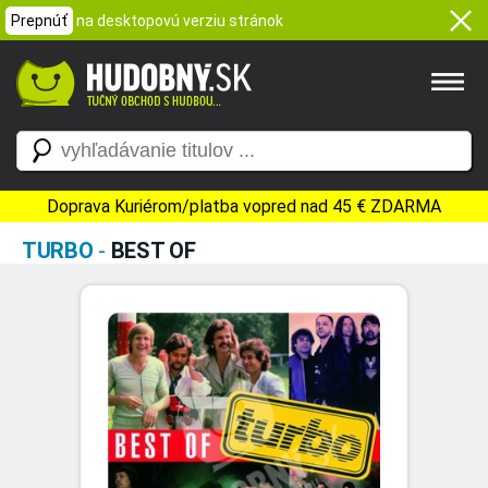
Prepnúť
na desktopovú verziu stránok
Doprava Kuriérom/platba vopred nad 45 € ZDARMA
TURBO
-
BEST OF