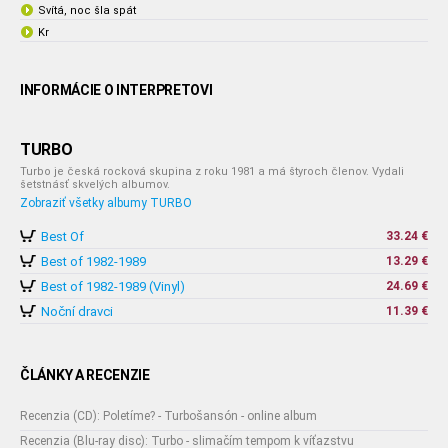
Svítá, noc šla spát
Kr
INFORMÁCIE O INTERPRETOVI
TURBO
Turbo je česká rocková skupina z roku 1981 a má štyroch členov. Vydali
šetstnásť skvelých albumov.
Zobraziť všetky albumy TURBO
Best Of
33.24 €
Best of 1982-1989
13.29 €
Best of 1982-1989 (Vinyl)
24.69 €
Noční dravci
11.39 €
ČLÁNKY A RECENZIE
Recenzia (CD): Poletíme? - Turbošansón - online album
Recenzia (Blu-ray disc): Turbo - slimačím tempom k víťazstvu