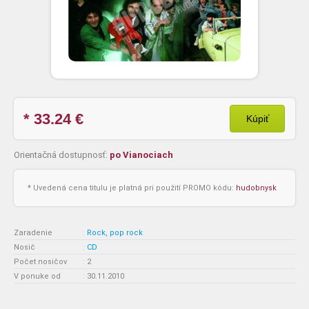
* 33.24
€
Kúpiť
Orientačná dostupnosť:
po Vianociach
* Uvedená cena titulu je platná pri použití PROMO kódu:
hudobnysk
Zaradenie
:
Rock, pop rock
Nosič
:
CD
Počet nosičov
:
2
V ponuke od
:
30.11.2010