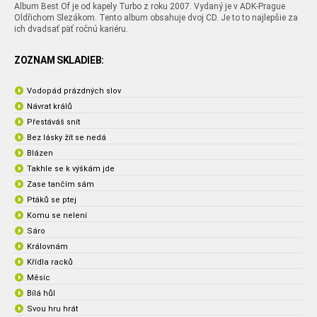
Album Best Of je od kapely Turbo z roku 2007. Vydaný je v ADK-Prague
Oldřichom Slezákom. Tento album obsahuje dvoj CD. Je to to najlepšie za
ich dvadsať päť ročnú kariéru.
ZOZNAM SKLADIEB:
Vodopád prázdných slov
Návrat králů
Přestáváš snít
Bez lásky žít se nedá
Blázen
Takhle se k výškám jde
Zase tančím sám
Ptáků se ptej
Komu se nelení
Sáro
Královnám
Křídla racků
Měsíc
Bílá hůl
Svou hru hrát