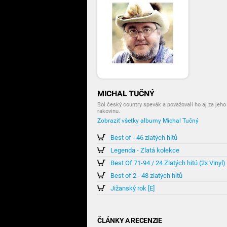
MICHAL TUČNÝ
Bol český country spevák a považovali ho aj za jeho
rakovinu.
Zobraziť všetky albumy Michal Tučný
Best of - 46 zlatých hitů
Legenda - Zlatá kolekce
Best Of 71-94 / 24 Zlatých hitú (2x Vinyl)
Best of 2 - 48 zlatých hitů
Jižanský rok [E]
ČLÁNKY A RECENZIE