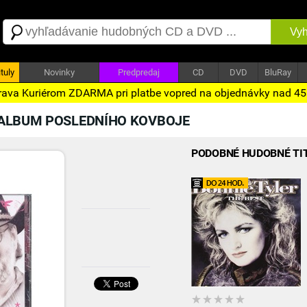
Vyh
tuly
Novinky
Predpredaj
CD
DVD
BluRay
ava Kuriérom ZDARMA pri platbe vopred na objednávky nad 4
 ALBUM POSLEDNÍHO KOVBOJE
PODOBNÉ HUDOBNÉ TI