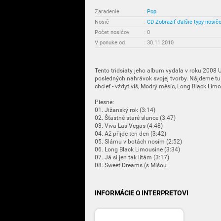
Zaradenie
:
Pop
Nosič
:
CD
Zobraziť ďalšie typy nosič
Počet nosičov
:
0
V ponuke od
:
30.11.2010
Tento tridsiaty jeho album vydala v roku 2008 
posledných nahrávok svojej tvorby. Nájdeme tu 
chcieť - vždyť víš, Modrý měsíc, Long Black Limou
Piesne:
01. Jižanský rok (3:14)
02. Šťastné staré slunce (3:47)
03. Viva Las Vegas (4:48)
04. Až přijde ten den (3:42)
05. Slámu v botách nosím (2:52)
06. Long Black Limousine (3:34)
07. Já si jen tak lítám (3:17)
08. Sweet Dreams (s Míšou
INFORMÁCIE O INTERPRETOVI