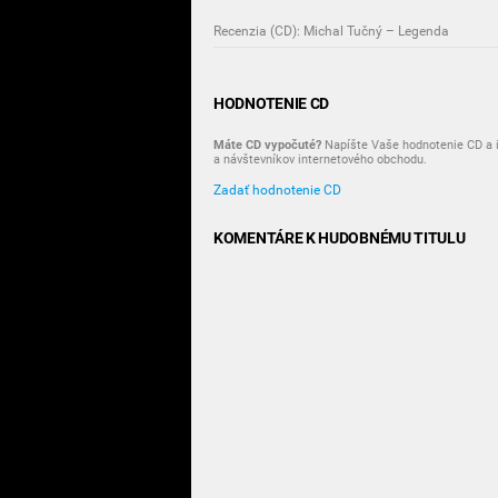
Recenzia (CD): Michal Tučný – Legenda
HODNOTENIE CD
Máte CD vypočuté?
Napíšte Vaše hodnotenie CD a i
a návštevníkov internetového obchodu.
Zadať hodnotenie CD
KOMENTÁRE K HUDOBNÉMU TITULU