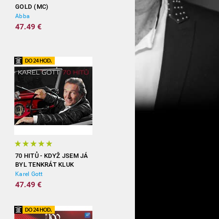
GOLD (MC)
Abba
47.49 €
70 HITŮ - KDYŽ JSEM JÁ
BYL TENKRÁT KLUK
(3CD)
Karel Gott
47.49 €