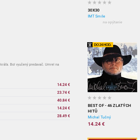
30X30
IMT Smile
na opýtanie
 kráľa. Bol vyučený predavač. Umrel na
14.24 €
23.74 €
40.84 €
BEST OF - 46 ZLATÝCH
14.24 €
HITŮ
28.49 €
Michal Tučný
14.24 €