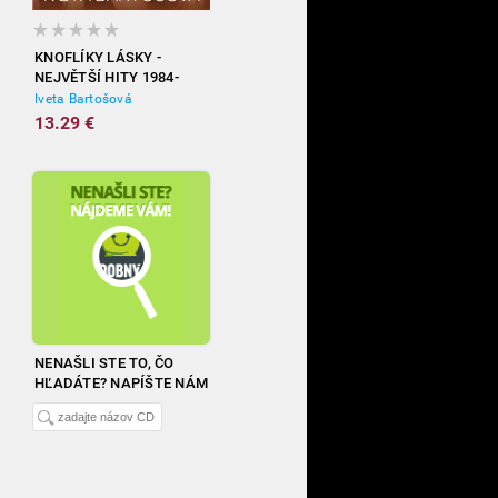
KNOFLÍKY LÁSKY -
NEJVĚTŠÍ HITY 1984-
2012
Iveta Bartošová
13.29 €
NENAŠLI STE TO, ČO
HĽADÁTE? NAPÍŠTE NÁM