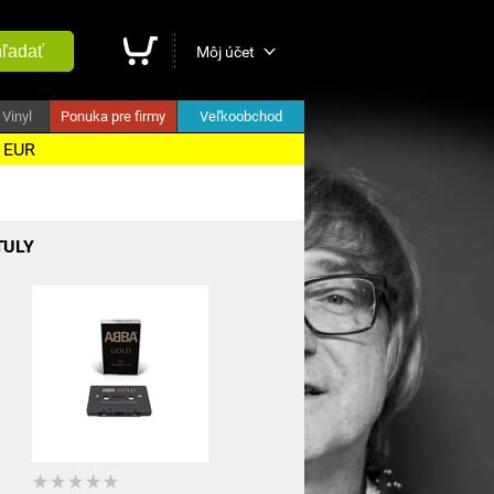
ľadať
Môj účet
Vinyl
Ponuka pre firmy
Veľkoobchod
5 EUR
TULY