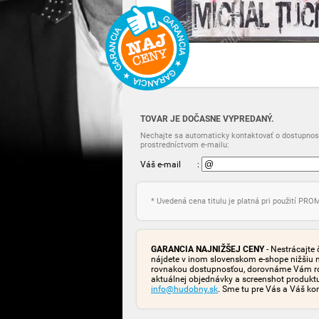
TOVAR JE DOČASNE VYPREDANÝ.
Nechajte sa automaticky kontaktovať o dostupnost
prostredníctvom e-mailu:
Váš e-mail
:
* Uvedená cena titulu je platná pri použití PR
GARANCIA NAJNIŽŠEJ CENY
- Nestrácajte 
nájdete v inom slovenskom e-shope nižšiu 
rovnakou dostupnosťou, dorovnáme Vám rozd
aktuálnej objednávky a screenshot produk
info@hudobny.sk
. Sme tu pre Vás a Váš ko