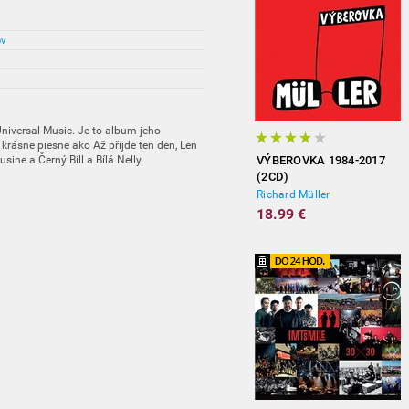
ov
Universal Music. Je to album jeho
krásne piesne ako Až přijde ten den, Len
sine a Černý Bill a Bílá Nelly.
VÝBEROVKA 1984-2017
(2CD)
Richard Müller
18.99 €