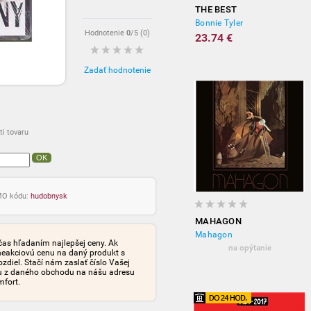
THE BEST
Bonnie Tyler
Hodnotenie
0
/5 (
0
)
23.74 €
Zadať hodnotenie
i tovaru
OK
OMO kódu:
hudobnysk
MAHAGON
Mahagon
čas hľadaním najlepšej ceny. Ak
na opýtanie
neakciovú cenu na daný produkt s
iel. Stačí nám zaslať číslo Vašej
tu z daného obchodu na nášu adresu
mfort.