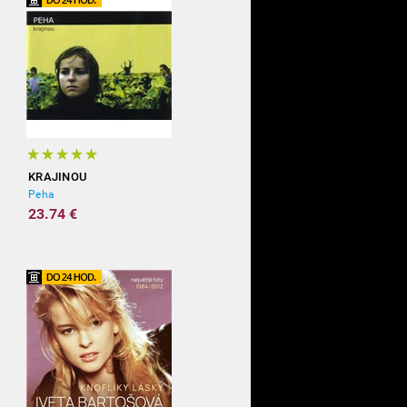
KRAJINOU
Peha
23.74 €