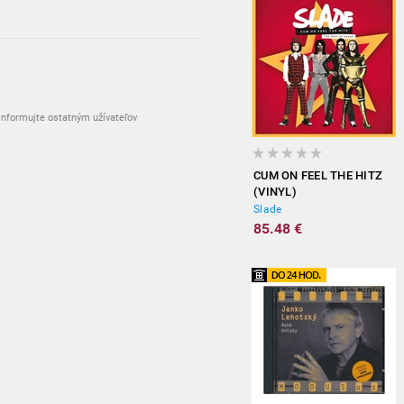
nformujte ostatným užívateľov
CUM ON FEEL THE HITZ
(VINYL)
Slade
85.48 €