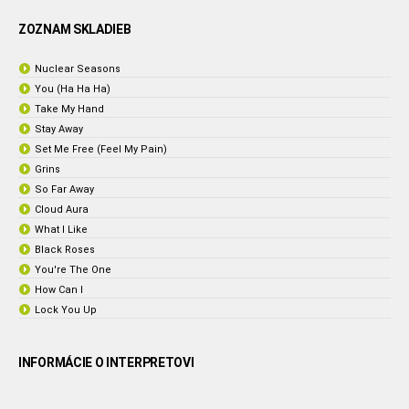
ZOZNAM SKLADIEB
Nuclear Seasons
You (Ha Ha Ha)
Take My Hand
Stay Away
Set Me Free (Feel My Pain)
Grins
So Far Away
Cloud Aura
What I Like
Black Roses
You're The One
How Can I
Lock You Up
INFORMÁCIE O INTERPRETOVI