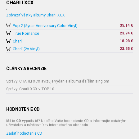
CHARLI XCX
-
Zobraziť všetky albumy Charli XCX
Pop 2 (5year Anniversary Color Vinyl)
35.14 €
True Romance
23.74 €
Charli
18.98 €
Charli (2x Vinyl)
23.55 €
ČLÁNKY A RECENZIE
Správy: CHARLI XCX avizuje vydanie albumu ďaľším singlom
Správy: Charli XCX v TOP 10
HODNOTENIE CD
Máte CD vypočuté?
Napíšte Vaše hodnotenie CD a informujte ostatným
užívateľov a návštevníkov internetového obchodu.
Zadať hodnotenie CD