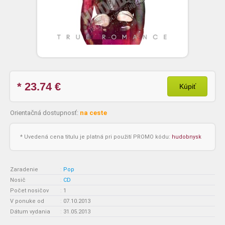
* 23.74
€
Kúpiť
Orientačná dostupnosť:
na ceste
* Uvedená cena titulu je platná pri použití PROMO kódu:
hudobnysk
Zaradenie
:
Pop
Nosič
:
CD
Počet nosičov
:
1
V ponuke od
:
07.10.2013
Dátum vydania
:
31.05.2013