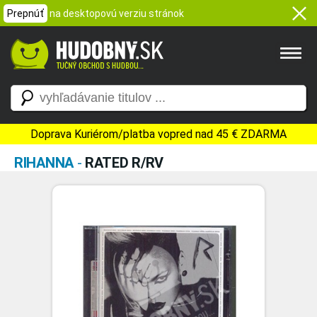
Prepnúť
na desktopovú verziu stránok
Doprava Kuriérom/platba vopred nad 45 € ZDARMA
RIHANNA
-
RATED R/RV