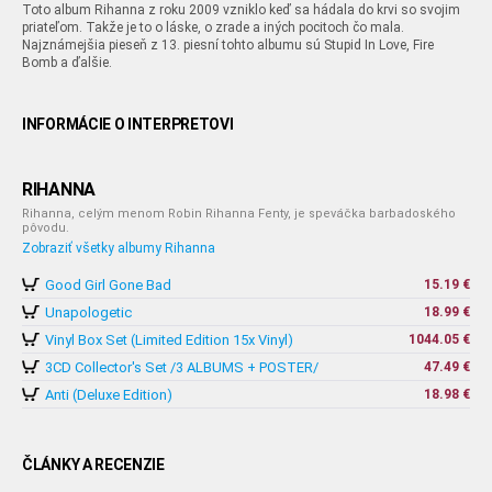
Toto album Rihanna z roku 2009 vzniklo keď sa hádala do krvi so svojim
priateľom. Takže je to o láske, o zrade a iných pocitoch čo mala.
Najznámejšia pieseň z 13. piesní tohto albumu sú Stupid In Love, Fire
Bomb a ďalšie.
INFORMÁCIE O INTERPRETOVI
RIHANNA
Rihanna, celým menom Robin Rihanna Fenty, je speváčka barbadoského
pôvodu.
Zobraziť všetky albumy Rihanna
Good Girl Gone Bad
15.19 €
Unapologetic
18.99 €
Vinyl Box Set (Limited Edition 15x Vinyl)
1044.05 €
3CD Collector's Set /3 ALBUMS + POSTER/
47.49 €
Anti (Deluxe Edition)
18.98 €
ČLÁNKY A RECENZIE