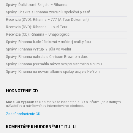
Správy: Ďalší tromf Szigetu – Rihanna
Správy: Shakira a Rihanna zverejnili spoločnú pieseň
Recenzia (DVD): Rihanna – 777 (A Tour Dokument)
Recenzia (DVD): Rihanna – Loud Tour
Recenzia (CD): Rihanna – Unapologetic
Správy: Rihanna bude účinkovať v módnej reality šou
Správy: Rihanna vystúpi 9. júla vo Viedni
Správy: Rihanna nahrala s Chrisom Brownom duet
Správy: Rihanna prezradila názov svojho siedmeho albumu
Správy: Rihanna na novom albume spolupracuje s Ne-Yom
HODNOTENIE CD
Máte CD vypočuté?
Napíšte Vaše hodnotenie CD a informujte ostatným
užívateľov a návštevníkov internetového obchodu.
Zadať hodnotenie CD
KOMENTÁRE K HUDOBNÉMU TITULU