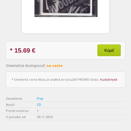
* 15.69
€
Kúpiť
Orientačná dostupnosť:
na ceste
* Uvedená cena titulu je platná pri použití PROMO kódu:
hudobnysk
Zaradenie
:
Pop
Nosič
:
CD
Počet nosičov
:
1
V ponuke od
:
30.11.2010