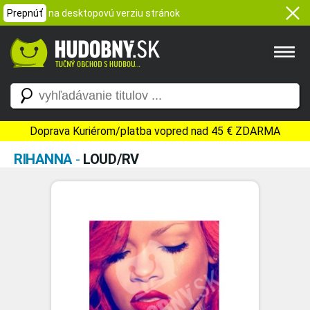
Prepnúť
na desktopovú verziu stránok
Doprava Kuriérom/platba vopred nad 45 € ZDARMA
RIHANNA
-
LOUD/RV