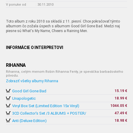
V ponuke od
:
30.11.2010
Toto album z roku 2010 sa skladá z 11. piesní. Chce pokračovať týmto
albumom čo zožala úspech s albumom Good Girl Gone Bad. Medzi naj
piesne sú What's My Name, Cheers a Raining Men.
INFORMÁCIE O INTERPRETOVI
RIHANNA
Rihanna, celým menom Robin Rihanna Fenty, je speváčka barbadoského
pôvodu.
Zobraziť všetky albumy Rihanna
Good Girl Gone Bad
15.19 €
Unapologetic
18.99 €
Vinyl Box Set (Limited Edition 15x Vinyl)
1044.05 €
3CD Collector's Set /3 ALBUMS + POSTER/
47.49 €
Anti (Deluxe Edition)
18.98 €