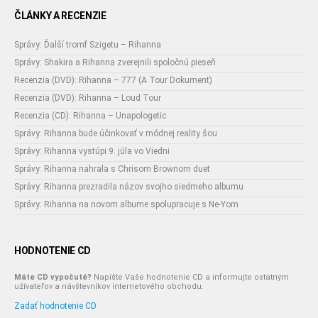
ČLÁNKY A RECENZIE
Správy: Ďalší tromf Szigetu – Rihanna
Správy: Shakira a Rihanna zverejnili spoločnú pieseň
Recenzia (DVD): Rihanna – 777 (A Tour Dokument)
Recenzia (DVD): Rihanna – Loud Tour
Recenzia (CD): Rihanna – Unapologetic
Správy: Rihanna bude účinkovať v módnej reality šou
Správy: Rihanna vystúpi 9. júla vo Viedni
Správy: Rihanna nahrala s Chrisom Brownom duet
Správy: Rihanna prezradila názov svojho siedmeho albumu
Správy: Rihanna na novom albume spolupracuje s Ne-Yom
HODNOTENIE CD
Máte CD vypočuté?
Napíšte Vaše hodnotenie CD a informujte ostatným
užívateľov a návštevníkov internetového obchodu.
Zadať hodnotenie CD