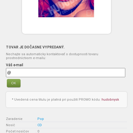
TOVAR JE DOČASNE VYPREDANÝ.
Nechajte sa automaticky kontaktovať o dostupnosti tovaru
prostredníctvom e-mailu:
Váš e-mail
OK
* Uvedená cena titulu je platná pri použití PROMO kódu:
hudobnysk
Zaradenie
:
Pop
Nosič
:
CD
Počet nosičov
:
0