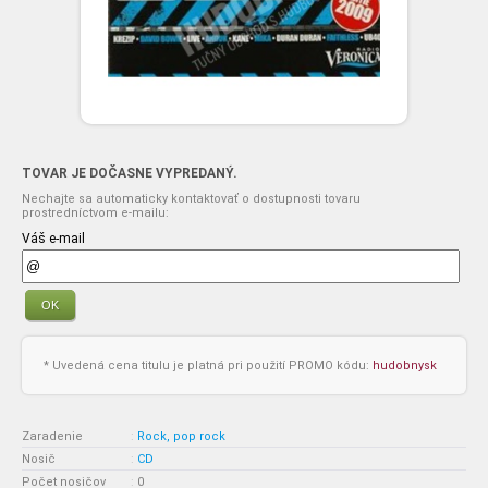
TOVAR JE DOČASNE VYPREDANÝ.
Nechajte sa automaticky kontaktovať o dostupnosti tovaru
prostredníctvom e-mailu:
Váš e-mail
OK
* Uvedená cena titulu je platná pri použití PROMO kódu:
hudobnysk
Zaradenie
:
Rock, pop rock
Nosič
:
CD
Počet nosičov
:
0