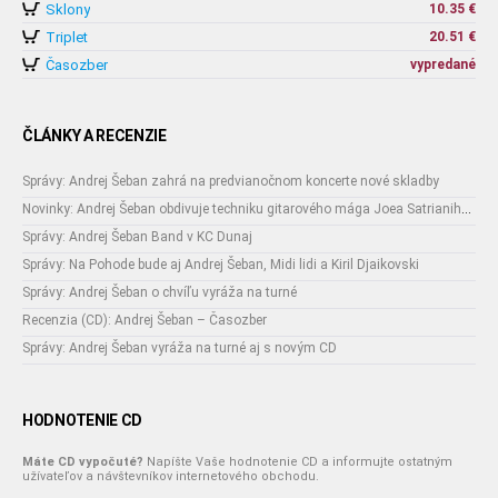
Sklony
10.35 €
Triplet
20.51 €
Časozber
vypredané
ČLÁNKY A RECENZIE
Správy: Andrej Šeban zahrá na predvianočnom koncerte nové skladby
Novinky: Andrej Šeban obdivuje techniku gitarového mága Joea Satrianiho, ktorú si fanúšikovia vychutnajú 14.10. v Bratislave!
Správy: Andrej Šeban Band v KC Dunaj
Správy: Na Pohode bude aj Andrej Šeban, Midi lidi a Kiril Djaikovski
Správy: Andrej Šeban o chvíľu vyráža na turné
Recenzia (CD): Andrej Šeban – Časozber
Správy: Andrej Šeban vyráža na turné aj s novým CD
HODNOTENIE CD
Máte CD vypočuté?
Napíšte Vaše hodnotenie CD a informujte ostatným
užívateľov a návštevníkov internetového obchodu.