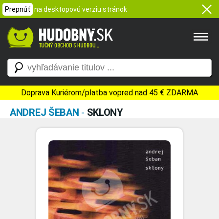
Prepnúť
na desktopovú verziu stránok
Doprava Kuriérom/platba vopred nad 45 € ZDARMA
ANDREJ ŠEBAN
-
SKLONY