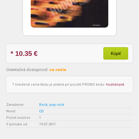
* 10.35
€
Kúpiť
Orientačná dostupnosť:
na ceste
* Uvedená cena titulu je platná pri použití PROMO kódu:
hudobnysk
Zaradenie
:
Rock, pop rock
Nosič
:
CD
Počet nosičov
:
1
V ponuke od
:
19.07.2011