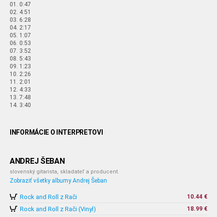
01. 0:47
02. 4:51
03. 6:28
04. 2:17
05. 1:07
06. 0:53
07. 3:52
08. 5:43
09. 1:23
10. 2:26
11. 2:01
12. 4:33
13. 7:48
14. 3:40
INFORMÁCIE O INTERPRETOVI
ANDREJ ŠEBAN
slovenský gitarista, skladateľ a producent.
Zobraziť všetky albumy Andrej Šeban
Rock and Roll z Rači
10.44 €
Rock and Roll z Rači (Vinyl)
18.99 €