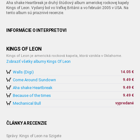
Aha shake Heartbreak je druhý štúdiový album americkej rockovej kapely
Kings of Leon. Vydaný bol vo Veľkej Británii a vo februári 2005 v USA. Na
tento album sú priaznivé recenzie.
INFORMÁCIE O INTERPRETOVI
KINGS OF LEON
Kings of Leon je americká rocková kapela, ktorá vznikla v Oklahome.
Zobraziť všetky albumy Kings Of Leon
Walls (Digi)
14.05 €
Come Around Sundown
9.49 €
Aha shake Heartbreak
9.49 €
Because of the times
9.49 €
Mechanical Bull
vypredané
ČLÁNKY A RECENZIE
Správy: Kings of Leon na Szigete