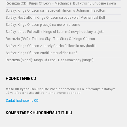
Recenzia (CD): Kings Of Leon – Mechanical Bull - trochu unudené zviera
Správy: Kings Of Leon sa inšpirovali filmom s Johnom Travoltom
Správy: Nový album Kings Of Leon sa bude volať Mechanical Bull
Správy: Kings Of Leon pracujú na novom albume
Správy: Jared Followill z Kings of Leon má nový hudobný projekt
Recenzia (DVD): Talihina Sky - The Story Of Kings Of Leon
Správy: Kings Of Leon z kapely Caleba Followilla nevyhodili
Správy: Kings Of Leon zrušili amerického turné
Recenzia (Singel): Kings Of Leon - Use Somebody (singel)
HODNOTENIE CD
Máte CD vypočuté?
Napíšte Vaše hodnotenie CD a informujte ostatným
užívateľov a návštevníkov internetového obchodu.
Zadať hodnotenie CD
KOMENTÁRE K HUDOBNÉMU TITULU