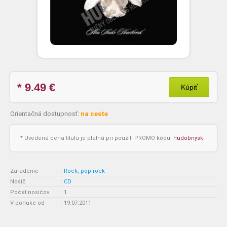
* 9.49
€
Kúpiť
Orientačná dostupnosť:
na ceste
* Uvedená cena titulu je platná pri použití PROMO kódu:
hudobnysk
Zaradenie
:
Rock, pop rock
Nosič
:
CD
Počet nosičov
:
1
V ponuke od
:
19.07.2011