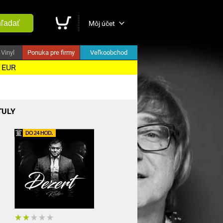
ľadať
Môj účet
Vinyl
Ponuka pre firmy
Veľkoobchod
5 EUR
TULY