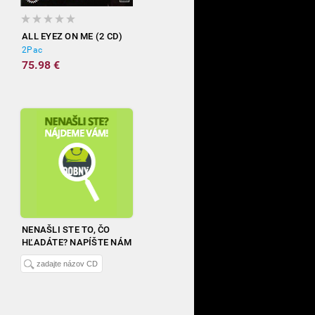
ALL EYEZ ON ME (2 CD)
2Pac
75.98 €
NENAŠLI STE TO, ČO
HĽADÁTE? NAPÍŠTE NÁM