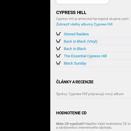
CYPRESS HILL
Cypress Hill je americká hip hopová skupina Latin
Zobraziť všetky albumy Cypress Hill
Stoned Raiders
Back in Black (Vinyl)
Back in Black
The Essential Cypress Hill
Black Sunday
ČLÁNKY A RECENZIE
Správy: Cypress Hill pripravujú nový album
HODNOTENIE CD
Máte CD vypočuté?
Napíšte Vaše hodnotenie CD a i
a návštevníkov internetového obchodu.