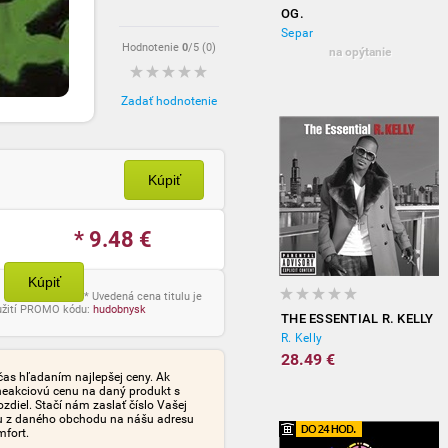
OG.
Separ
Hodnotenie
0
/5 (
0
)
na opýtanie
Zadať hodnotenie
Kúpiť
* 9.48
€
Kúpiť
* Uvedená cena titulu je
oužití PROMO kódu:
hudobnysk
THE ESSENTIAL R. KELLY
R. Kelly
28.49 €
čas hľadaním najlepšej ceny. Ak
neakciovú cenu na daný produkt s
iel. Stačí nám zaslať číslo Vašej
tu z daného obchodu na nášu adresu
mfort.