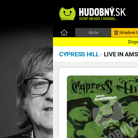
Akcie
Skladové ti
Dopr
CYPRESS HILL
-
LIVE IN AM