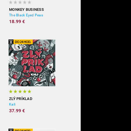
MONKEY BUSINESS
The Black Eyed Peas
18.99 €
ZLÝ PRÍKLAD
Kali
37.99 €