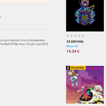
ov
lbum pod názvom Live in Amsterdam.
ZASEDOMA
e Best Of Me, How I Could Just Kill A
Moja reč
14.24 €