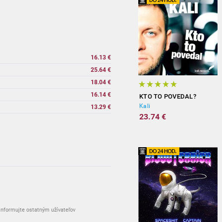
16.13 €
25.64 €
18.04 €
16.14 €
KTO TO POVEDAL?
Kali
13.29 €
23.74 €
nformujte ostatným užívateľov