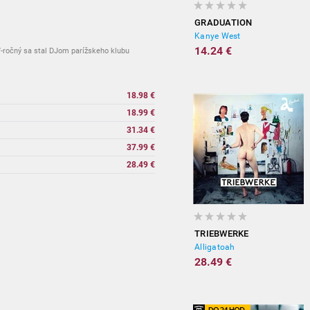
GRADUATION
Kanye West
14.24 €
7-ročný sa stal DJom parížskeho klubu
18.98 €
18.99 €
31.34 €
37.99 €
28.49 €
TRIEBWERKE
Alligatoah
28.49 €