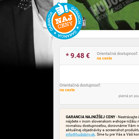
Orientačná dostupnosť:
* 9.48
€
na ceste
Orientačná dostupnosť:
na ceste
platná pri p
GARANCIA NAJNIŽŠEJ CENY
- Nestrácajte 
nájdete v inom slovenskom e-shope nižšiu 
rovnakou dostupnosťou, dorovnáme Vám rozd
aktuálnej objednávky a screenshot produk
info@hudobny.sk
. Sme tu pre Vás a Váš ko