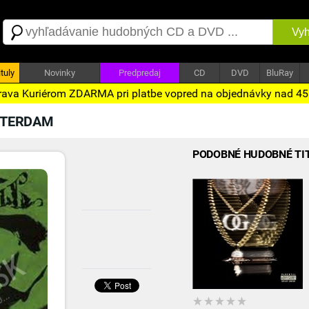
Vyh
tuly
Novinky
Predpredaj
CD
DVD
BluRay
ava Kuriérom ZDARMA pri platbe vopred na objednávky nad 4
STERDAM
PODOBNÉ HUDOBNÉ TI