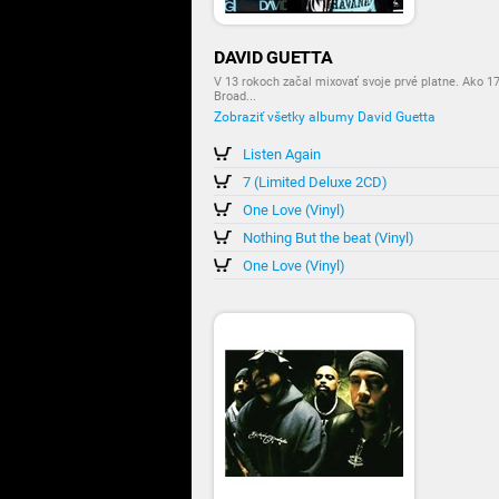
DAVID GUETTA
V 13 rokoch začal mixovať svoje prvé platne. Ako 1
Broad...
Zobraziť všetky albumy David Guetta
Listen Again
7 (Limited Deluxe 2CD)
One Love (Vinyl)
Nothing But the beat (Vinyl)
One Love (Vinyl)