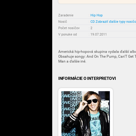
Zaradenie
:
Hip Hop
Nosič
:
CD
Zobraziť ďalšie typy nosič
Počet nosičov
:
2
V ponuke od
:
19.07.2011
Americká hip-hopová skupina vydala ďalšií a
Obsahuje songy: And On The Pump, Can'T Get Th
Man a ďalšie iné.
INFORMÁCIE O INTERPRETOVI