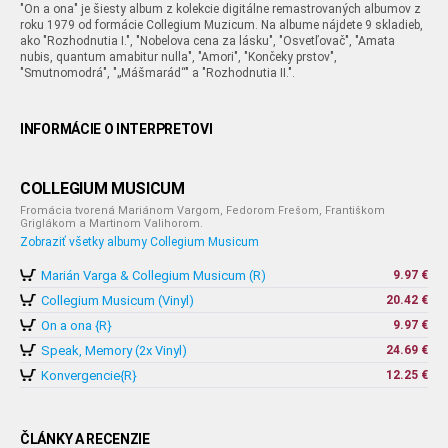
"On a ona" je šiesty album z kolekcie digitálne remastrovaných albumov z
roku 1979 od formácie Collegium Muzicum. Na albume nájdete 9 skladieb,
ako "Rozhodnutia I.", "Nobelova cena za lásku", "Osvetľovač", "Amata
nubis, quantum amabitur nulla", "Amori", "Končeky prstov",
"Smutnomodrá", "„Mášmarád“" a "Rozhodnutia II.".
INFORMÁCIE O INTERPRETOVI
COLLEGIUM MUSICUM
Fromácia tvorená Mariánom Vargom, Fedorom Frešom, Františkom
Griglákom a Martinom Valihorom.
Zobraziť všetky albumy Collegium Musicum
Marián Varga & Collegium Musicum (R)
9.97 €
Collegium Musicum (Vinyl)
20.42 €
On a ona {R}
9.97 €
Speak, Memory (2x Vinyl)
24.69 €
Konvergencie{R}
12.25 €
ČLÁNKY A RECENZIE