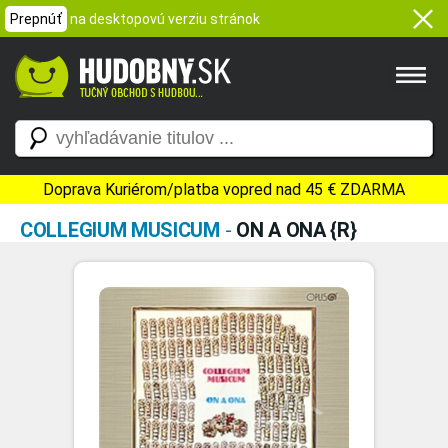
Prepnúť
na desktopovú verziu stránok
Doprava Kuriérom/platba vopred nad 45 € ZDARMA
COLLEGIUM MUSICUM
-
ON A ONA {R}