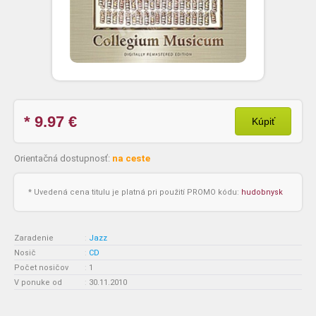
* 9.97
€
Kúpiť
Orientačná dostupnosť:
na ceste
* Uvedená cena titulu je platná pri použití PROMO kódu:
hudobnysk
Zaradenie
:
Jazz
Nosič
:
CD
Počet nosičov
:
1
V ponuke od
:
30.11.2010