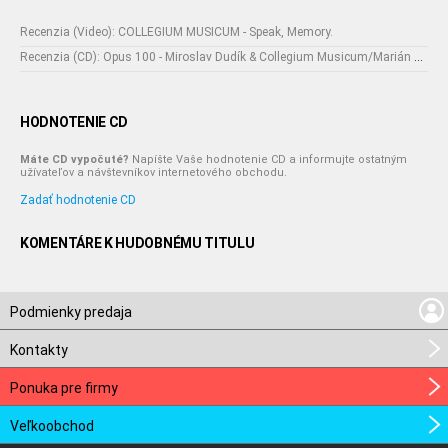
Recenzia (Video): COLLEGIUM MUSICUM - Speak, Memory.
Recenzia (CD): Opus 100 - Miroslav Dudík & Collegium Musicum/Marián Varga
HODNOTENIE CD
Máte CD vypočuté?
Napíšte Vaše hodnotenie CD a informujte ostatným
užívateľov a návštevníkov internetového obchodu.
Zadať hodnotenie CD
KOMENTÁRE K HUDOBNÉMU TITULU
Podmienky predaja
Kontakty
Ponuka pre firmy
Veľkoobchod