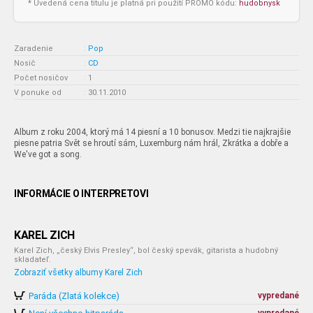
* Uvedená cena titulu je platná pri použití PROMO kódu:
hudobnysk
Zaradenie
:
Pop
Nosič
:
CD
Počet nosičov
:
1
V ponuke od
:
30.11.2010
Album z roku 2004, ktorý má 14 piesní a 10 bonusov. Medzi tie najkrajšie
piesne patria Svět se hroutí sám, Luxemburg nám hrál, Zkrátka a dobře a
We've got a song.
INFORMÁCIE O INTERPRETOVI
KAREL ZICH
Karel Zich, „český Elvis Presley“, bol český spevák, gitarista a hudobný
skladateľ.
Zobraziť všetky albumy Karel Zich
Paráda (Zlatá kolekce)
vypredané