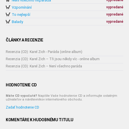
Není všechno hitparáda
vypredané
Vzpomínání
vypredané
To nejlepší
vypredané
Balady
vypredané
ČLÁNKY A RECENZIE
Recenzia (CD): Karel Zich - Paráda (online album)
Recenzia (CD): Karel Zich – Tři jsou někdy víc - online album
Recenzia (CD): Karel Zich – Není všechno paráda
HODNOTENIE CD
Máte CD vypočuté?
Napíšte Vaše hodnotenie CD a informujte ostatným
užívateľov a návštevníkov internetového obchodu.
Zadať hodnotenie CD
KOMENTÁRE K HUDOBNÉMU TITULU