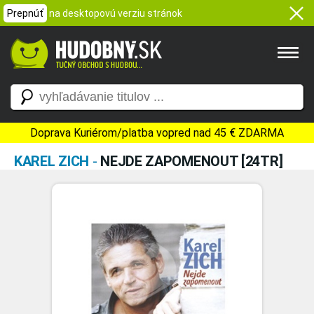
Prepnúť
na desktopovú verziu stránok
Doprava Kuriérom/platba vopred nad 45 € ZDARMA
KAREL ZICH
-
NEJDE ZAPOMENOUT [24TR]