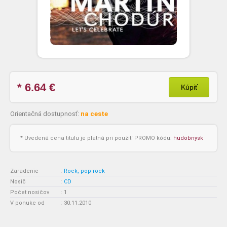
* 6.64
€
Kúpiť
Orientačná dostupnosť:
na ceste
* Uvedená cena titulu je platná pri použití PROMO kódu:
hudobnysk
Zaradenie
:
Rock, pop rock
Nosič
:
CD
Počet nosičov
:
1
V ponuke od
:
30.11.2010