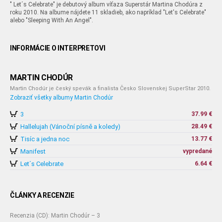
" Let´s Celebrate" je debutový album víťaza Superstár Martina Chodúra z
roku 2010. Na albume nájdete 11 skladieb, ako napríklad "Let's Celebrate"
alebo "Sleeping With An Angel".
INFORMÁCIE O INTERPRETOVI
MARTIN CHODÚR
Martin Chodúr je český spevák a finalista Česko Slovenskej SuperStar 2010.
Zobraziť všetky albumy Martin Chodúr
3
37.99 €
Hallelujah (Vánoční písně a koledy)
28.49 €
Tisíc a jedna noc
13.77 €
Manifest
vypredané
Let´s Celebrate
6.64 €
ČLÁNKY A RECENZIE
Recenzia (CD): Martin Chodúr – 3