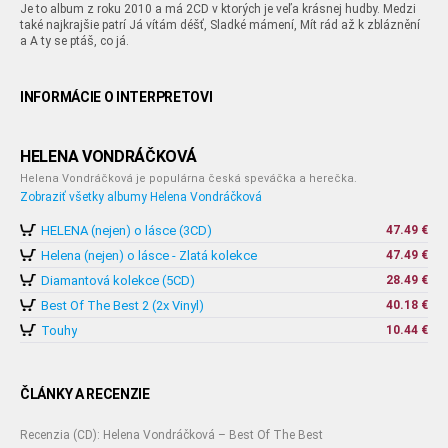
Je to album z roku 2010 a má 2CD v ktorých je veľa krásnej hudby. Medzi
také najkrajšie patrí Já vítám déšť, Sladké mámení, Mít rád až k zbláznění
a A ty se ptáš, co já.
INFORMÁCIE O INTERPRETOVI
HELENA VONDRÁČKOVÁ
Helena Vondráčková je populárna česká speváčka a herečka.
Zobraziť všetky albumy Helena Vondráčková
HELENA (nejen) o lásce (3CD)
47.49 €
Helena (nejen) o lásce - Zlatá kolekce
47.49 €
Diamantová kolekce (5CD)
28.49 €
Best Of The Best 2 (2x Vinyl)
40.18 €
Touhy
10.44 €
ČLÁNKY A RECENZIE
Recenzia (CD): Helena Vondráčková – Best Of The Best