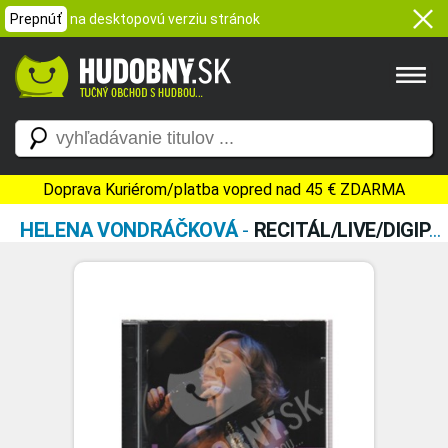
Prepnúť
na desktopovú verziu stránok
Doprava Kuriérom/platba vopred nad 45 € ZDARMA
HELENA VONDRÁČKOVÁ
-
RECITÁL/LIVE/DIGIPACK