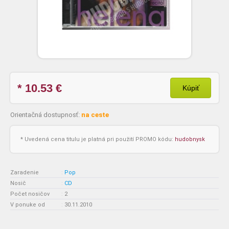
* 10.53
€
Kúpiť
Orientačná dostupnosť:
na ceste
* Uvedená cena titulu je platná pri použití PROMO kódu:
hudobnysk
Zaradenie
:
Pop
Nosič
:
CD
Počet nosičov
:
2
V ponuke od
:
30.11.2010