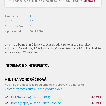
* Uvedená cena titulu je platná pri použití PROMO kódu:
hudobnysk
Zaradenie
:
Pop
Nosič
:
CD
Počet nosičov
:
1
V ponuke od
:
30.11.2010
V tomto albume si môžeme vypočuť skladby zo 70. alebo 80. rokov.
Najznámejšie skladby Růže kvetou dál,Červená řeka sú z 80. rokov. Prídete
si na svoje pri 22 skladbách.
INFORMÁCIE O INTERPRETOVI
HELENA VONDRÁČKOVÁ
Helena Vondráčková je populárna česká speváčka a herečka.
Zobraziť všetky albumy Helena Vondráčková
HELENA (nejen) o lásce (3CD)
47.49 €
Helena (nejen) o lásce - Zlatá kolekce
47.49 €