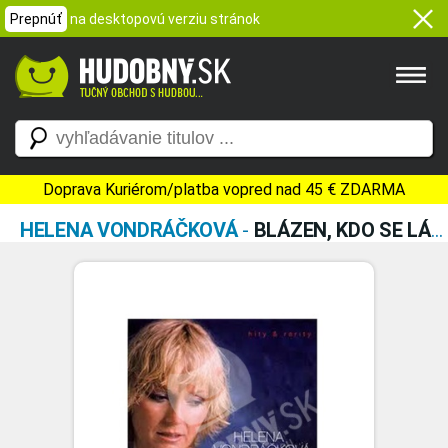
Prepnúť
na desktopovú verziu stránok
Doprava Kuriérom/platba vopred nad 45 € ZDARMA
HELENA VONDRÁČKOVÁ
-
BLÁZEN, KDO SE LÁSKY ZRÍKÁ: HITY & RARITY