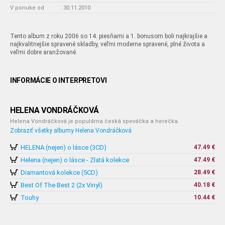
V ponuke od
:
30.11.2010
Tento album z roku 2006 so 14. piesňami a 1. bonusom boli najkrajšie a
najkvalitnejšie spravené skladby, veľmi moderne spravené, plné života a
veľmi dobre aranžované.
INFORMÁCIE O INTERPRETOVI
HELENA VONDRÁČKOVÁ
Helena Vondráčková je populárna česká speváčka a herečka.
Zobraziť všetky albumy Helena Vondráčková
HELENA (nejen) o lásce (3CD)
47.49 €
Helena (nejen) o lásce - Zlatá kolekce
47.49 €
Diamantová kolekce (5CD)
28.49 €
Best Of The Best 2 (2x Vinyl)
40.18 €
Touhy
10.44 €