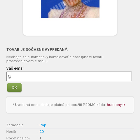
TOVAR JE DOČASNE VYPREDANÝ.
Nechajte sa automaticky kontaktovať o dostupnosti tovaru
prostredníctvom e-mailu:
Váš e-mail
OK
* Uvedená cena titulu je platná pri použití PROMO kódu:
hudobnysk
Zaradenie
:
Pop
Nosič
:
CD
Počet nosičov
:
1