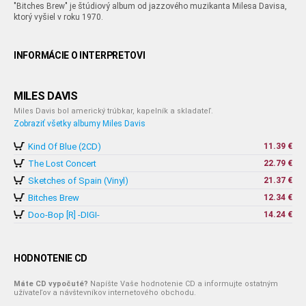
"Bitches Brew" je štúdiový album od jazzového muzikanta Milesa Davisa,
ktorý vyšiel v roku 1970.
INFORMÁCIE O INTERPRETOVI
MILES DAVIS
Miles Davis bol americký trúbkar, kapelník a skladateľ.
Zobraziť všetky albumy Miles Davis
Kind Of Blue (2CD)
11.39 €
The Lost Concert
22.79 €
Sketches of Spain (Vinyl)
21.37 €
Bitches Brew
12.34 €
Doo-Bop [R] -DIGI-
14.24 €
HODNOTENIE CD
Máte CD vypočuté?
Napíšte Vaše hodnotenie CD a informujte ostatným
užívateľov a návštevníkov internetového obchodu.