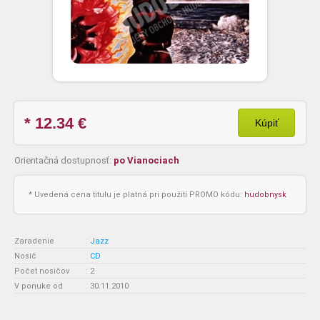
* 12.34
€
Kúpiť
Orientačná dostupnosť:
po Vianociach
* Uvedená cena titulu je platná pri použití PROMO kódu:
hudobnysk
Zaradenie
:
Jazz
Nosič
:
CD
Počet nosičov
:
2
V ponuke od
:
30.11.2010