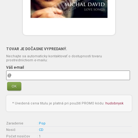
TOVAR JE DOČASNE VYPREDANÝ.
Nechajte sa automaticky kontaktovať o dostupnosti tovaru
prostredníctvom e-mailu:
Váš e-mail
OK
* Uvedená cena titulu je platná pri použití PROMO kódu:
hudobnysk
Zaradenie
:
Pop
Nosič
:
CD
Počet nosičov
:
1