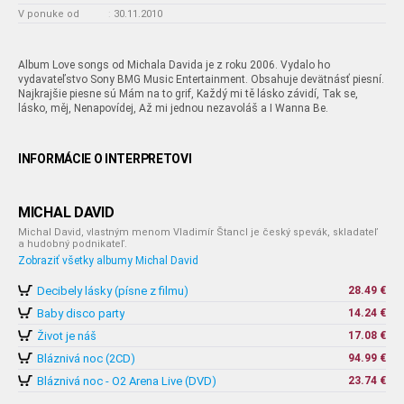
V ponuke od
:
30.11.2010
Album Love songs od Michala Davida je z roku 2006. Vydalo ho
vydavateľstvo Sony BMG Music Entertainment. Obsahuje devätnásť piesní.
Najkrajšie piesne sú Mám na to grif, Každý mi tě lásko závidí, Tak se,
lásko, měj, Nenapovídej, Až mi jednou nezavoláš a I Wanna Be.
INFORMÁCIE O INTERPRETOVI
MICHAL DAVID
Michal David, vlastným menom Vladimír Štancl je český spevák, skladateľ
a hudobný podnikateľ.
Zobraziť všetky albumy Michal David
Decibely lásky (písne z filmu)
28.49 €
Baby disco party
14.24 €
Život je náš
17.08 €
Bláznivá noc (2CD)
94.99 €
Bláznivá noc - O2 Arena Live (DVD)
23.74 €