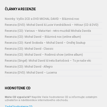
ČLÁNKY A RECENZIE
Novinky: Vyšlo 2CD a DVD MICHAL DAVID – Bláznivá noc
Recenzia (DVD): Michal David & Lucie Vondráčková – Hittour (CD & DVD)
Recenzia (CD): Various – Mata-Hari - retro muzikál Michala Davida
Recenzia (CD): Michal David – Bláznivá noc (online album)
Recenzia (CD): Karel Svoboda – Michal David – Ondřej Soukup
Recenzia (CD): Michal David - Classic
Recenzia (CD): Michal David – Rodinná show (online album)
Recenzia (Singel): Michal David & Iveta Bartošová – To je naše věc
Recenzia (CD): Michal David - Allegro
Recenzia (DVD): Michal David – Lucerna
HODNOTENIE CD
Máte CD vypočuté?
Napíšte Vaše hodnotenie CD a informujte ostatným
užívateľov a návštevníkov internetového obchodu.
Zadať hodnotenie CD