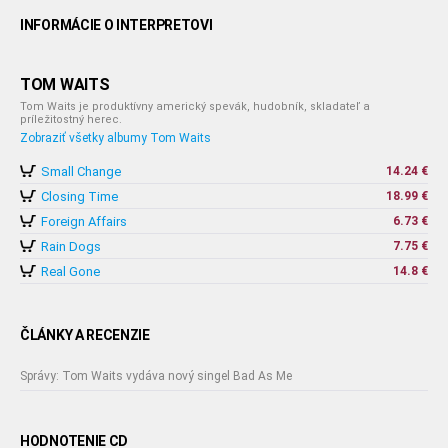
INFORMÁCIE O INTERPRETOVI
TOM WAITS
Tom Waits je produktívny americký spevák, hudobník, skladateľ a
príležitostný herec.
Zobraziť všetky albumy Tom Waits
Small Change
14.24 €
Closing Time
18.99 €
Foreign Affairs
6.73 €
Rain Dogs
7.75 €
Real Gone
14.8 €
ČLÁNKY A RECENZIE
Správy: Tom Waits vydáva nový singel Bad As Me
HODNOTENIE CD