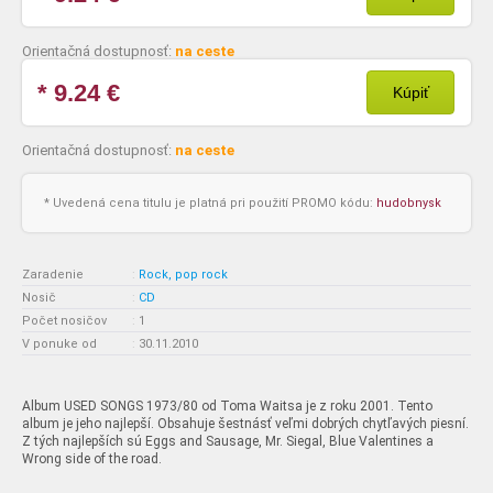
Orientačná dostupnosť:
na ceste
* 9.24
€
Kúpiť
Orientačná dostupnosť:
na ceste
* Uvedená cena titulu je platná pri použití PROMO kódu:
hudobnysk
Zaradenie
:
Rock, pop rock
Nosič
:
CD
Počet nosičov
:
1
V ponuke od
:
30.11.2010
Album USED SONGS 1973/80 od Toma Waitsa je z roku 2001. Tento
album je jeho najlepší. Obsahuje šestnásť veľmi dobrých chytľavých piesní.
Z tých najlepších sú Eggs and Sausage, Mr. Siegal, Blue Valentines a
Wrong side of the road.