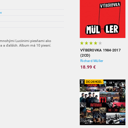
ov
 mnohými Luciinimi piesňami ako
a a ďalších. Album má 10 piesní.
VÝBEROVKA 1984-2017
(2CD)
Richard Müller
18.99 €