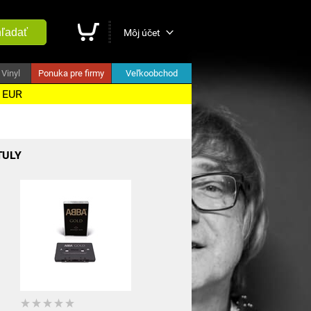
ľadať
Môj účet
Vinyl
Ponuka pre firmy
Veľkoobchod
5 EUR
TULY