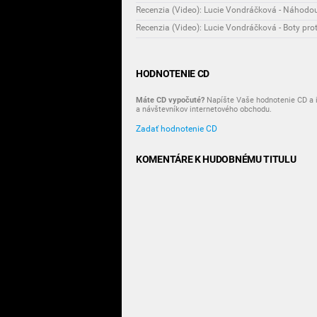
Recenzia (Video): Lucie Vondráčková - Náhodo
Recenzia (Video): Lucie Vondráčková - Boty prot
HODNOTENIE CD
Máte CD vypočuté?
Napíšte Vaše hodnotenie CD a i
a návštevníkov internetového obchodu.
Zadať hodnotenie CD
KOMENTÁRE K HUDOBNÉMU TITULU