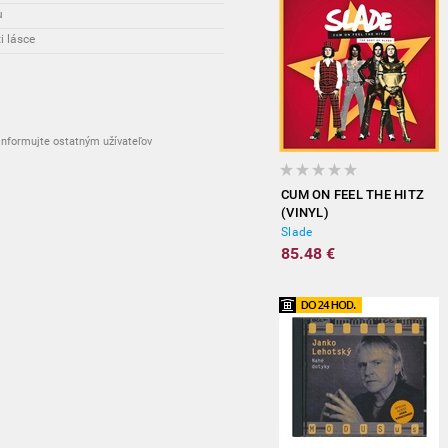
u
i lásce
nformujte ostatným užívateľov
CUM ON FEEL THE HITZ
(VINYL)
Slade
85.48 €