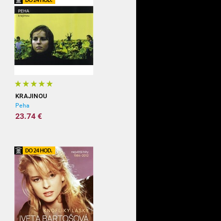
KRAJINOU
Peha
23.74 €