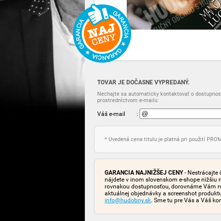
TOVAR JE DOČASNE VYPREDANÝ.
Nechajte sa automaticky kontaktovať o dostupnost
prostredníctvom e-mailu:
Váš e-mail
:
* Uvedená cena titulu je platná pri použití PR
GARANCIA NAJNIŽŠEJ CENY
- Nestrácajte 
nájdete v inom slovenskom e-shope nižšiu 
rovnakou dostupnosťou, dorovnáme Vám rozd
aktuálnej objednávky a screenshot produk
info@hudobny.sk
. Sme tu pre Vás a Váš ko