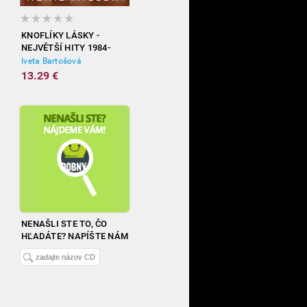
KNOFLÍKY LÁSKY -
NEJVĚTŠÍ HITY 1984-
2012
Iveta Bartošová
13.29 €
NENAŠLI STE TO, ČO
HĽADÁTE? NAPÍŠTE NÁM