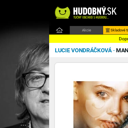
Akcie
Skladové ti
Dopr
LUCIE VONDRÁČKOVÁ
-
MA