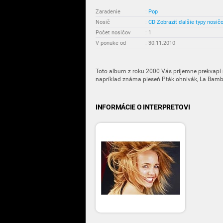
Zaradenie
:
Pop
Nosič
:
CD
Zobraziť ďalšie typy nosič
Počet nosičov
:
1
V ponuke od
:
30.11.2010
Toto album z roku 2000 Vás príjemne prekvapí
napríklad známa pieseň Pták ohnivák, La Bamb
INFORMÁCIE O INTERPRETOVI