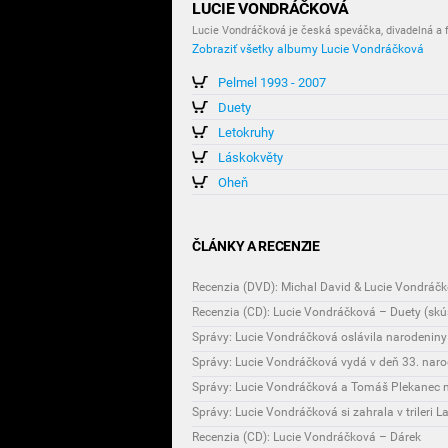
LUCIE VONDRÁČKOVÁ
Lucie Vondráčková je česká speváčka, divadelná a 
Zobraziť všetky albumy Lucie Vondráčková
Pelmel 1993 - 2007
Duety
Letokruhy
Láskokvěty
Oheň
ČLÁNKY A RECENZIE
Recenzia (DVD): Michal David & Lucie Vondráčk
Recenzia (CD): Lucie Vondráčková – Duety (skúš
Správy: Lucie Vondráčková oslávila narodeni
Správy: Lucie Vondráčková vydá v deň 33. nar
Správy: Lucie Vondráčková a Tomáš Plekanec 
Správy: Lucie Vondráčková si zahrala v trileri L
Recenzia (CD): Lucie Vondráčková – Dárek