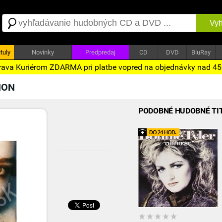
Vyh
tuly
Novinky
Predpredaj
CD
DVD
BluRay
ava Kuriérom ZDARMA pri platbe vopred na objednávky nad 4
NON
PODOBNÉ HUDOBNÉ TI