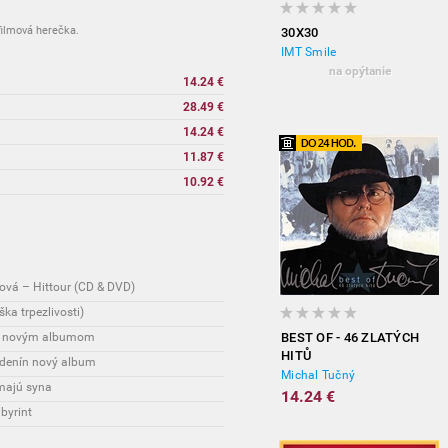
filmová herečka.
30X30
IMT Smile
na opýtanie
14.24 €
28.49 €
14.24 €
11.87 €
10.92 €
ová – Hittour (CD & DVD)
ka trpezlivosti)
ny novým albumom
BEST OF - 46 ZLATÝCH
HITŮ
odenín nový album
Michal Tučný
majú syna
14.24 €
abyrint