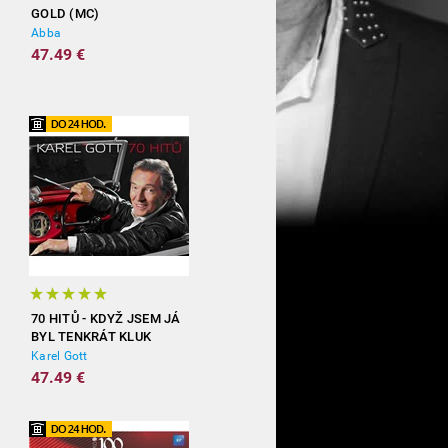
GOLD (MC)
Abba
47.49 €
70 HITŮ - KDYŽ JSEM JÁ
BYL TENKRÁT KLUK
(3CD)
Karel Gott
47.49 €