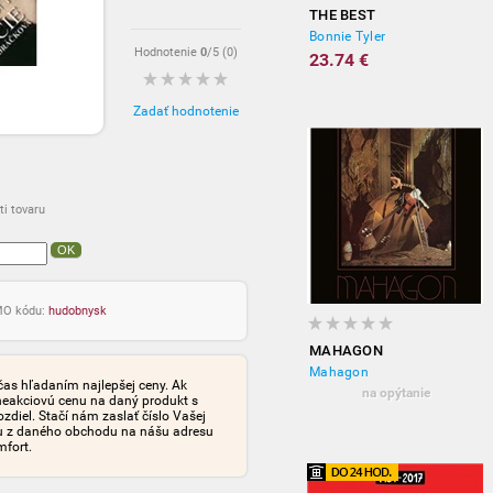
THE BEST
Bonnie Tyler
Hodnotenie
0
/5 (
0
)
23.74 €
Zadať hodnotenie
i tovaru
OK
OMO kódu:
hudobnysk
MAHAGON
Mahagon
čas hľadaním najlepšej ceny. Ak
na opýtanie
neakciovú cenu na daný produkt s
iel. Stačí nám zaslať číslo Vašej
tu z daného obchodu na nášu adresu
mfort.