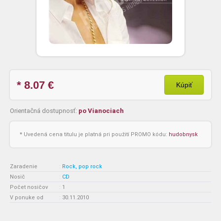
* 8.07
€
Kúpiť
Orientačná dostupnosť:
po Vianociach
* Uvedená cena titulu je platná pri použití PROMO kódu:
hudobnysk
Zaradenie
:
Rock, pop rock
Nosič
:
CD
Počet nosičov
:
1
V ponuke od
:
30.11.2010