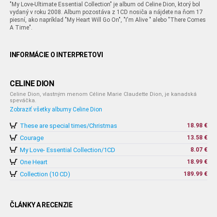
"My Love-Ultimate Essential Collection" je album od Celine Dion, ktorý bol
vydaný v roku 2008. Album pozostáva z 1CD nosiča a nájdete na ňom 17
piesní, ako napríklad "My Heart Will Go On", "I'm Alive " alebo "There Comes
A Time".
INFORMÁCIE O INTERPRETOVI
CELINE DION
Celine Dion, vlastným menom Céline Marie Claudette Dion, je kanadská
speváčka.
Zobraziť všetky albumy Celine Dion
These are special times/Christmas
18.98 €
Courage
13.58 €
My Love- Essential Collection/1CD
8.07 €
One Heart
18.99 €
Collection (10 CD)
189.99 €
ČLÁNKY A RECENZIE