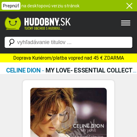
Prepnúť
na desktopovú verziu stránok
Doprava Kuriérom/platba vopred nad 45 € ZDARMA
CELINE DION
-
MY LOVE- ESSENTIAL COLLECTION/1CD