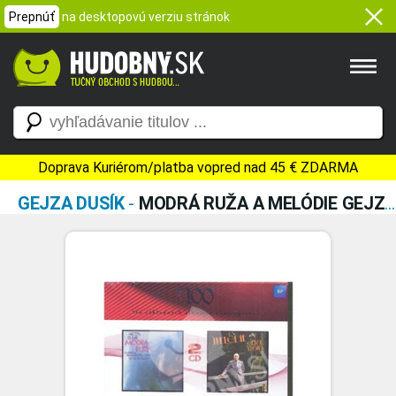
Prepnúť
na desktopovú verziu stránok
Doprava Kuriérom/platba vopred nad 45 € ZDARMA
GEJZA DUSÍK
-
MODRÁ RUŽA A MELÓDIE GEJZU DUSÍKA 82/85