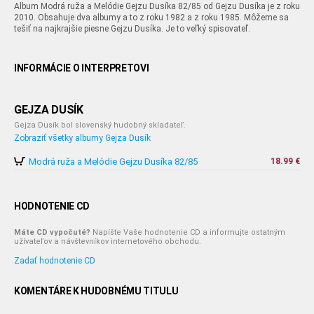
Album Modrá ruža a Melódie Gejzu Dusíka 82/85 od Gejzu Dusíka je z roku
2010. Obsahuje dva albumy a to z roku 1982 a z roku 1985. Môžeme sa
tešiť na najkrajšie piesne Gejzu Dusíka. Je to veľký spisovateľ.
INFORMÁCIE O INTERPRETOVI
GEJZA DUSÍK
Gejza Dusík bol slovenský hudobný skladateľ.
Zobraziť všetky albumy Gejza Dusík
Modrá ruža a Melódie Gejzu Dusíka 82/85
18.99 €
HODNOTENIE CD
Máte CD vypočuté?
Napíšte Vaše hodnotenie CD a informujte ostatným
užívateľov a návštevníkov internetového obchodu.
Zadať hodnotenie CD
KOMENTÁRE K HUDOBNÉMU TITULU