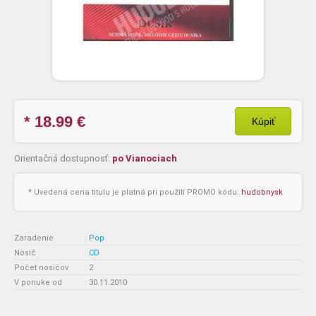
* 18.99
€
Kúpiť
Orientačná dostupnosť:
po Vianociach
* Uvedená cena titulu je platná pri použití PROMO kódu:
hudobnysk
Zaradenie
:
Pop
Nosič
:
CD
Počet nosičov
:
2
V ponuke od
:
30.11.2010