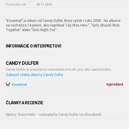
V ponuke od
:
30.11.2010
"Essential" je album od Candy Dulfer, ktorý vyšiel v roku 2008 . Na albume
sa nachádza 14 piesní, ako napríklad "Lily Was Here ", "Girls Should Stick
Together" alebo "Girls Night Out".
INFORMÁCIE O INTERPRETOVI
CANDY DULFER
Candy Dulfer je populárna holandská smooth jazz alto saxofónistka.
Zobraziť všetky albumy Candy Dulfer
Essential
vypredané
ČLÁNKY A RECENZIE
Správy: Grace Kelly – nástupkyňa Candy Dulfer na džezákoch