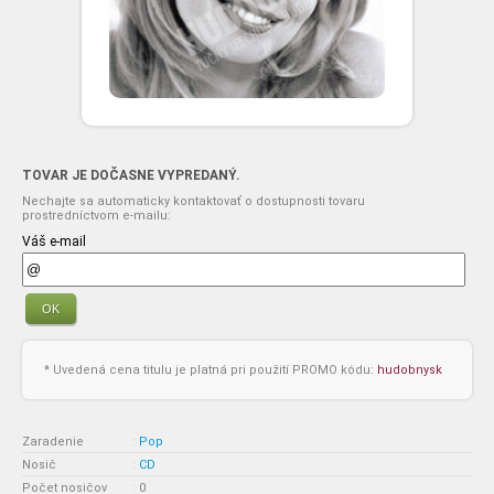
TOVAR JE DOČASNE VYPREDANÝ.
Nechajte sa automaticky kontaktovať o dostupnosti tovaru
prostredníctvom e-mailu:
Váš e-mail
OK
* Uvedená cena titulu je platná pri použití PROMO kódu:
hudobnysk
Zaradenie
:
Pop
Nosič
:
CD
Počet nosičov
:
0