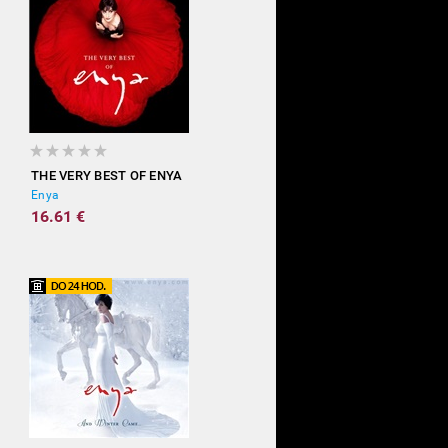
THE VERY BEST OF ENYA
Enya
16.61 €