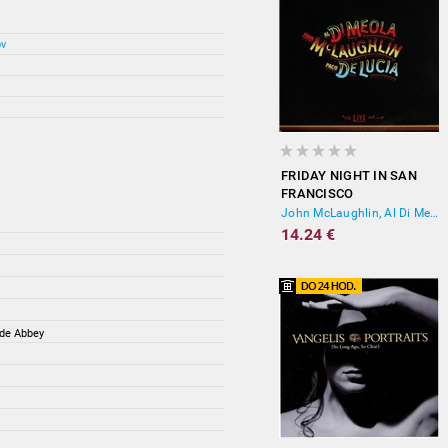
ov
FRIDAY NIGHT IN SAN
FRANCISCO
John McLaughlin, Al Di Meola, Paco De Lucía
14.24 €
ide Abbey