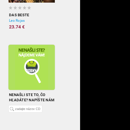
DAS BESTE
Leo Rojas
23.74 €
NENAŠLI STE TO, ČO
HĽADÁTE? NAPÍŠTE NÁM