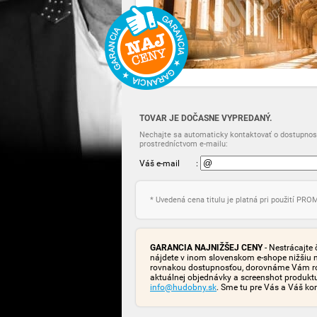
TOVAR JE DOČASNE VYPREDANÝ.
Nechajte sa automaticky kontaktovať o dostupnost
prostredníctvom e-mailu:
Váš e-mail
:
* Uvedená cena titulu je platná pri použití PR
GARANCIA NAJNIŽŠEJ CENY
- Nestrácajte 
nájdete v inom slovenskom e-shope nižšiu 
rovnakou dostupnosťou, dorovnáme Vám rozd
aktuálnej objednávky a screenshot produk
info@hudobny.sk
. Sme tu pre Vás a Váš ko