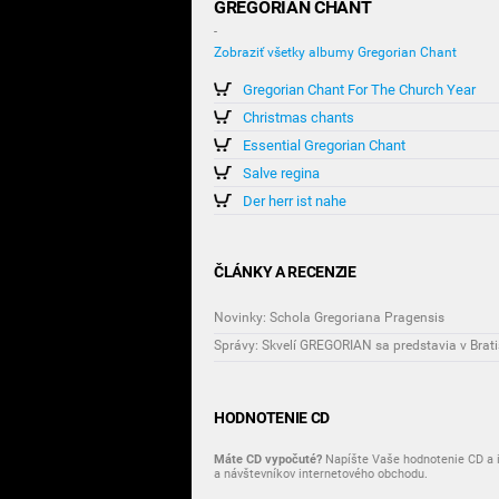
GREGORIAN CHANT
-
Zobraziť všetky albumy Gregorian Chant
Gregorian Chant For The Church Year
Christmas chants
Essential Gregorian Chant
Salve regina
Der herr ist nahe
ČLÁNKY A RECENZIE
Novinky: Schola Gregoriana Pragensis
Správy: Skvelí GREGORIAN sa predstavia v Brati
HODNOTENIE CD
Máte CD vypočuté?
Napíšte Vaše hodnotenie CD a i
a návštevníkov internetového obchodu.