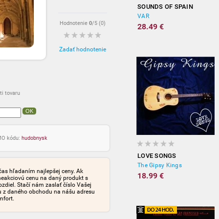
SOUNDS OF SPAIN
VAR
Hodnotenie
0
/5 (
0
)
28.49 €
Zadať hodnotenie
i tovaru
OK
OMO kódu:
hudobnysk
LOVE SONGS
The Gipsy Kings
čas hľadaním najlepšej ceny. Ak
18.99 €
neakciovú cenu na daný produkt s
iel. Stačí nám zaslať číslo Vašej
tu z daného obchodu na nášu adresu
mfort.