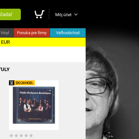
ľadať
Môj účet
Vinyl
Ponuka pre firmy
Veľkoobchod
5 EUR
TULY