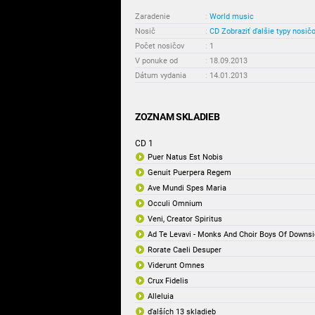
Zaradenie
:
World music
Nosič
:
CD
Zobraziť ďalšie typy nosič
Počet nosičov
:
1
V ponuke od
:
18.09.2013
Dátum vydania
:
14.01.2013
ZOZNAM SKLADIEB
CD 1
Puer Natus Est Nobis
Genuit Puerpera Regem
Ave Mundi Spes Maria
Occuli Omnium
Veni, Creator Spiritus
Ad Te Levavi - Monks And Choir Boys Of Downs
Rorate Caeli Desuper
Viderunt Omnes
Crux Fidelis
Alleluia
ďalších 13 skladieb