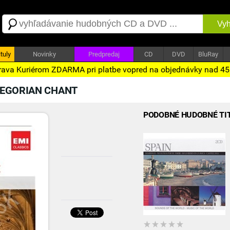
Vyh
tuly
Novinky
Predpredaj
CD
DVD
BluRay
ava Kuriérom ZDARMA pri platbe vopred na objednávky nad 4
REGORIAN CHANT
PODOBNÉ HUDOBNÉ TI