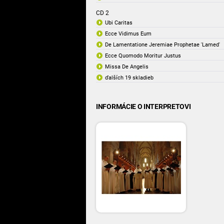
CD 2
Ubi Caritas
Ecce Vidimus Eum
De Lamentatione Jeremiae Prophetae 'Lamed'
Ecce Quomodo Moritur Justus
Missa De Angelis
ďalších 19 skladieb
INFORMÁCIE O INTERPRETOVI