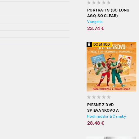
PORTRAITS (SO LONG
AGO, SO CLEAR)
Vangelis
23.74 €
PIESNE Z DVD
SPIEVANKOVO A
SPIEVANKOVO 2
Podhradská & Čanaky
28.48 €