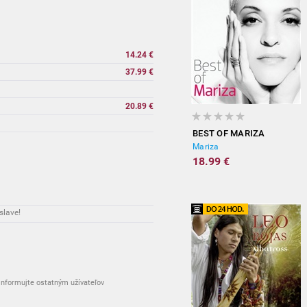
14.24 €
37.99 €
vypredané
20.89 €
BEST OF MARIZA
vypredané
Mariza
18.99 €
slave!
nformujte ostatným užívateľov