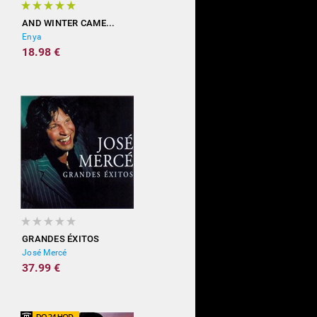
AND WINTER CAME...
Enya
18.98 €
GRANDES ÉXITOS
José Mercé
37.99 €