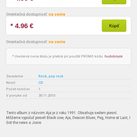
Orientačná dostupnosť:
na ceste
* 4.96
€
Kúpiť
Orientačná dostupnosť:
na ceste
* Uvedená cena titulu je platná pri použití PROMO kódu:
hudobnysk
Zaradenie
:
Rock, pop rock
Nosič
:
CD
Počet nosičov
:
1
V ponuke od
:
30.11.2010
Tento album z názvom Aja je z roku 1991. Obsahuje sedem piesní.
Môžeme vypočuť pieseň Black cow, Aja, Deacon Blues, Peg, Home at Last, I
Got the news a Josie.