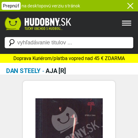
Prepnúť
na desktopovú verziu stránok
Doprava Kuriérom/platba vopred nad 45 € ZDARMA
DAN STEELY
-
AJA [R]