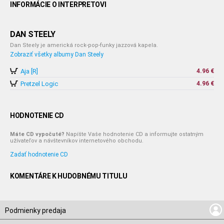
INFORMÁCIE O INTERPRETOVI
DAN STEELY
Dan Steely je americká rock-pop-funky jazzová kapela.
Zobraziť všetky albumy Dan Steely
Aja [R]
4.96 €
Pretzel Logic
4.96 €
HODNOTENIE CD
Máte CD vypočuté?
Napíšte Vaše hodnotenie CD a informujte ostatným
užívateľov a návštevníkov internetového obchodu.
Zadať hodnotenie CD
KOMENTÁRE K HUDOBNÉMU TITULU
Podmienky predaja