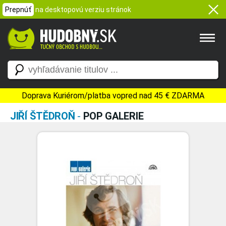
Prepnúť
na desktopovú verziu stránok
Doprava Kuriérom/platba vopred nad 45 € ZDARMA
JIŘÍ ŠTĚDROŇ
-
POP GALERIE