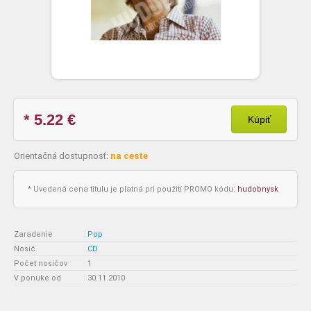
* 5.22
€
Kúpiť
Orientačná dostupnosť:
na ceste
* Uvedená cena titulu je platná pri použití PROMO kódu:
hudobnysk
Zaradenie
:
Pop
Nosič
:
CD
Počet nosičov
:
1
V ponuke od
:
30.11.2010