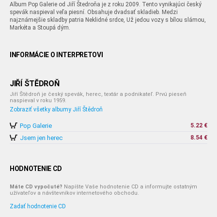
Album Pop Galerie od Jiří Štedroňa je z roku 2009. Tento vynikajúci český
spevák naspieval veľa piesní. Obsahuje dvadsať skladieb. Medzi
najznámejšie skladby patria Neklidné srdce, Už jedou vozy s bílou slámou,
Markéta a Stoupá dým.
INFORMÁCIE O INTERPRETOVI
JIŘÍ ŠTĚDROŇ
Jiří Štědroň je český spevák, herec, textár a podnikateľ. Prvú pieseň
naspieval v roku 1959.
Zobraziť všetky albumy Jiří Štědroň
Pop Galerie
5.22 €
Jsem jen herec
8.54 €
HODNOTENIE CD
Máte CD vypočuté?
Napíšte Vaše hodnotenie CD a informujte ostatným
užívateľov a návštevníkov internetového obchodu.
Zadať hodnotenie CD