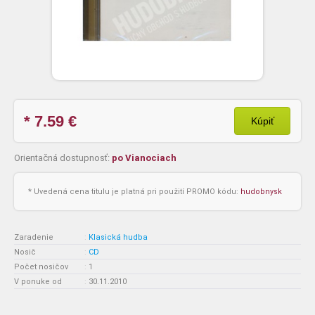
* 7.59
€
Kúpiť
Orientačná dostupnosť:
po Vianociach
* Uvedená cena titulu je platná pri použití PROMO kódu:
hudobnysk
Zaradenie
:
Klasická hudba
Nosič
:
CD
Počet nosičov
:
1
V ponuke od
:
30.11.2010