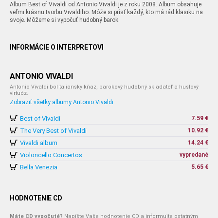
Album Best of Vivaldi od Antonio Vivaldi je z roku 2008. Album obsahuje
veľmi krásnu tvorbu Vivaldiho. Môže si prísť každý, kto má rád klasiku na
svoje. Môžeme si vypočuť hudobný barok.
INFORMÁCIE O INTERPRETOVI
ANTONIO VIVALDI
Antonio Vivaldi bol taliansky kňaz, barokový hudobný skladateľ a huslový
virtuóz.
Zobraziť všetky albumy Antonio Vivaldi
Best of Vivaldi
7.59 €
The Very Best of Vivaldi
10.92 €
Vivaldi album
14.24 €
Violoncello Concertos
vypredané
Bella Venezia
5.65 €
HODNOTENIE CD
Máte CD vypočuté?
Napíšte Vaše hodnotenie CD a informujte ostatným