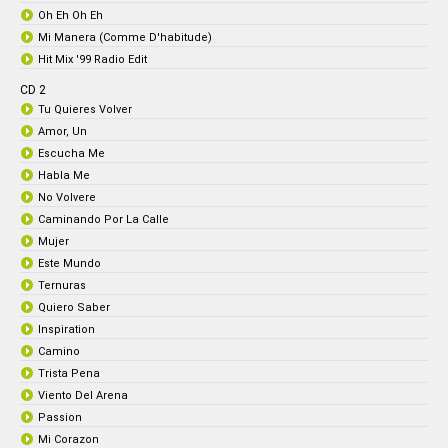
Oh Eh Oh Eh
Mi Manera (Comme D'habitude)
Hit Mix '99 Radio Edit
CD 2
Tu Quieres Volver
Amor, Un
Escucha Me
Habla Me
No Volvere
Caminando Por La Calle
Mujer
Este Mundo
Ternuras
Quiero Saber
Inspiration
Camino
Trista Pena
Viento Del Arena
Passion
Mi Corazon