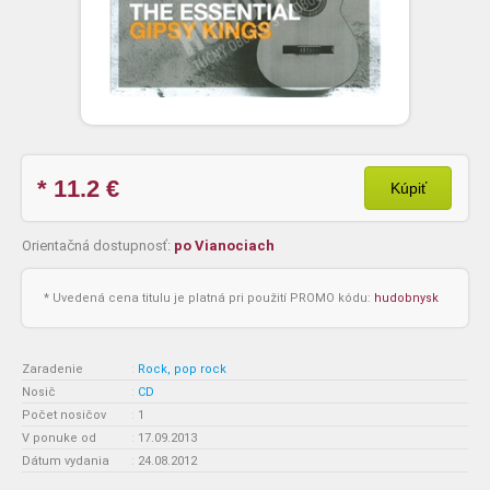
* 11.2
€
Kúpiť
Orientačná dostupnosť:
po Vianociach
* Uvedená cena titulu je platná pri použití PROMO kódu:
hudobnysk
Zaradenie
:
Rock, pop rock
Nosič
:
CD
Počet nosičov
:
1
V ponuke od
:
17.09.2013
Dátum vydania
:
24.08.2012