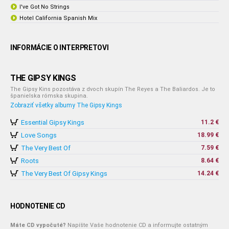
I've Got No Strings
Hotel California Spanish Mix
INFORMÁCIE O INTERPRETOVI
THE GIPSY KINGS
The Gipsy Kins pozostáva z dvoch skupín The Reyes a The Baliardos. Je to
španielska rómska skupina.
Zobraziť všetky albumy The Gipsy Kings
Essential Gipsy Kings
11.2 €
Love Songs
18.99 €
The Very Best Of
7.59 €
Roots
8.64 €
The Very Best Of Gipsy Kings
14.24 €
HODNOTENIE CD
Máte CD vypočuté?
Napíšte Vaše hodnotenie CD a informujte ostatným