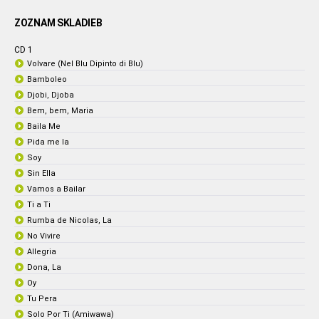
ZOZNAM SKLADIEB
CD 1
Volvare (Nel Blu Dipinto di Blu)
Bamboleo
Djobi, Djoba
Bem, bem, Maria
Baila Me
Pida me la
Soy
Sin Ella
Vamos a Bailar
Ti a Ti
Rumba de Nicolas, La
No Vivire
Allegria
Dona, La
Oy
Tu Pera
Solo Por Ti (Amiwawa)