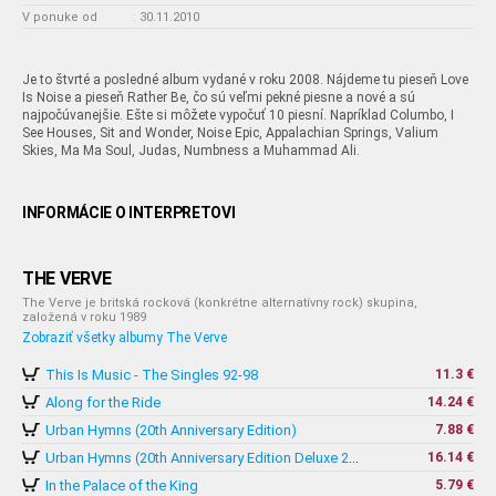
V ponuke od
:
30.11.2010
Je to štvrté a posledné album vydané v roku 2008. Nájdeme tu pieseň Love
Is Noise a pieseň Rather Be, čo sú veľmi pekné piesne a nové a sú
najpočúvanejšie. Ešte si môžete vypočuť 10 piesní. Napríklad Columbo, I
See Houses, Sit and Wonder, Noise Epic, Appalachian Springs, Valium
Skies, Ma Ma Soul, Judas, Numbness a Muhammad Ali.
INFORMÁCIE O INTERPRETOVI
THE VERVE
The Verve je britská rocková (konkrétne alternatívny rock) skupina,
založená v roku 1989
Zobraziť všetky albumy The Verve
This Is Music - The Singles 92-98
11.3 €
Along for the Ride
14.24 €
Urban Hymns (20th Anniversary Edition)
7.88 €
16.14 €
Urban Hymns (20th Anniversary Edition Deluxe 2CD)
In the Palace of the King
5.79 €