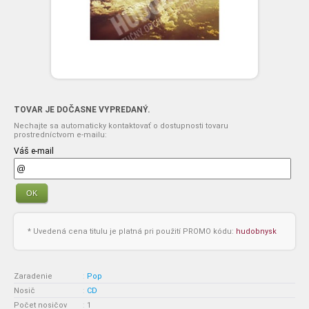
TOVAR JE DOČASNE VYPREDANÝ.
Nechajte sa automaticky kontaktovať o dostupnosti tovaru
prostredníctvom e-mailu:
Váš e-mail
OK
* Uvedená cena titulu je platná pri použití PROMO kódu:
hudobnysk
Zaradenie
:
Pop
Nosič
:
CD
Počet nosičov
:
1