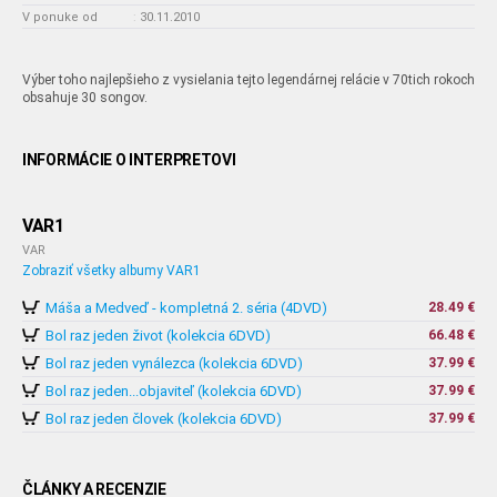
V ponuke od
:
30.11.2010
Výber toho najlepšieho z vysielania tejto legendárnej relácie v 70tich rokoch
obsahuje 30 songov.
INFORMÁCIE O INTERPRETOVI
VAR1
VAR
Zobraziť všetky albumy VAR1
Máša a Medveď - kompletná 2. séria (4DVD)
28.49 €
Bol raz jeden život (kolekcia 6DVD)
66.48 €
Bol raz jeden vynálezca (kolekcia 6DVD)
37.99 €
Bol raz jeden...objaviteľ (kolekcia 6DVD)
37.99 €
Bol raz jeden človek (kolekcia 6DVD)
37.99 €
ČLÁNKY A RECENZIE