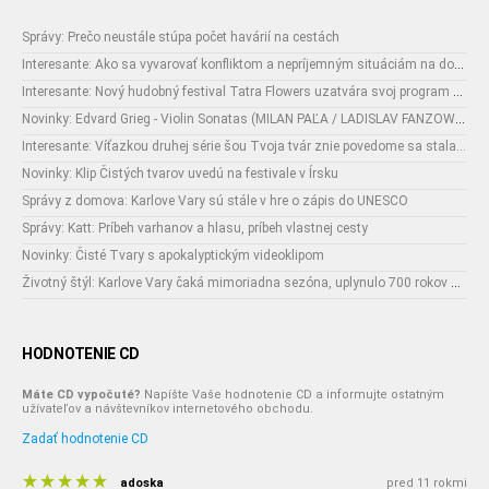
Správy: Prečo neustále stúpa počet havárií na cestách
Interesante: Ako sa vyvarovať konfliktom a nepríjemným situáciám na dovolenke
Interesante: Nový hudobný festival Tatra Flowers uzatvára svoj program naozajstnou špecialitou:
Novinky: Edvard Grieg - Violin Sonatas (MILAN PAĽA / LADISLAV FANZOWITZ)
Interesante: Víťazkou druhej série šou Tvoja tvár znie povedome sa stala...
Novinky: Klip Čistých tvarov uvedú na festivale v Írsku
Správy z domova: Karlove Vary sú stále v hre o zápis do UNESCO
Správy: Katt: Príbeh varhanov a hlasu, príbeh vlastnej cesty
Novinky: Čisté Tvary s apokalyptickým videoklipom
Životný štýl: Karlove Vary čaká mimoriadna sezóna, uplynulo 700 rokov od narodenia ich zakladateľa
HODNOTENIE CD
Máte CD vypočuté?
Napíšte Vaše hodnotenie CD a informujte ostatným
užívateľov a návštevníkov internetového obchodu.
Zadať hodnotenie CD
adoska
pred 11 rokmi