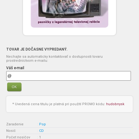
TOVAR JE DOČASNE VYPREDANÝ.
Nechajte sa automaticky kontaktovať o dostupnosti tovaru
prostredníctvom e-mailu:
Váš e-mail
OK
* Uvedená cena titulu je platná pri použití PROMO kódu:
hudobnysk
Zaradenie
:
Pop
Nosič
:
CD
Počet nosičov
:
1