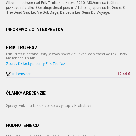
Album In between od Erik Truffaz je z roku 2010. Môžeme sa tešiť na
jazzovú nádielku. Obsahuje desať piesní. Z toho najlepšie sú he Secret Of
The Dead Sea, Let Me Go!, Dirge, Balbec a Les Gens Du Voyage.
INFORMÁCIE O INTERPRETOVI
ERIK TRUFFAZ
Erik Truffaz je francúzsky jazzový spevák, trubkár, ktorý začal od roku 1996.
Má tanečnú hudbu.
Zobraziť všetky albumy Erik Truffaz
In between
10.44 €
ČLÁNKY A RECENZIE
Správy: Erik Truffaz už čoskoro vystúpi v Bratislave
HODNOTENIE CD