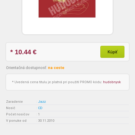
* 10.44
€
Kúpiť
Orientačná dostupnosť:
na ceste
* Uvedená cena titulu je platná pri použití PROMO kódu:
hudobnysk
Zaradenie
:
Jazz
Nosič
:
CD
Počet nosičov
:
1
V ponuke od
:
30.11.2010