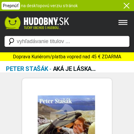
Prepnúť
na desktopovú verziu stránok
Doprava Kuriérom/platba vopred nad 45 € ZDARMA
PETER STAŠÁK
-
AKÁ JE LÁSKA...