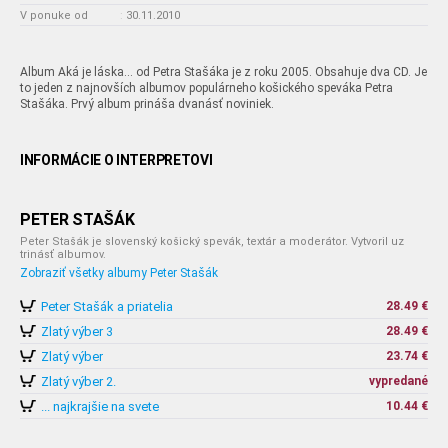
V ponuke od
:
30.11.2010
Album Aká je láska... od Petra Stašáka je z roku 2005. Obsahuje dva CD. Je
to jeden z najnovších albumov populárneho košického speváka Petra
Stašáka. Prvý album prináša dvanásť noviniek.
INFORMÁCIE O INTERPRETOVI
PETER STAŠÁK
Peter Stašák je slovenský košický spevák, textár a moderátor. Vytvoril uz
trinásť albumov.
Zobraziť všetky albumy Peter Stašák
Peter Stašák a priatelia
28.49 €
Zlatý výber 3
28.49 €
Zlatý výber
23.74 €
Zlatý výber 2.
vypredané
... najkrajšie na svete
10.44 €