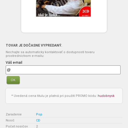
TOVAR JE DOČASNE VYPREDANÝ.
Nechajte sa automaticky kontaktovať o dostupnosti tovaru
prostredníctvom e-mailu:
Váš e-mail
OK
* Uvedená cena titulu je platná pri použití PROMO kódu:
hudobnysk
Zaradenie
:
Pop
Nosič
:
CD
Počet nosičov
:
2