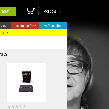
ľadať
Môj účet
Vinyl
Ponuka pre firmy
Veľkoobchod
5 EUR
TULY