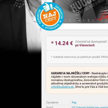
Orientačná dostupnosť:
* 14.24
€
po Vianociach
* Uvedená cena titulu je platná pri použití PR
GARANCIA NAJNIŽŠEJ CENY
- Nestrácajte 
nájdete v inom slovenskom e-shope nižšiu 
rovnakou dostupnosťou, dorovnáme Vám rozd
aktuálnej objednávky a screenshot produk
info@hudobny.sk
. Sme tu pre Vás a Váš ko
Zaradenie
:
Pop
Nosič
:
CD
Zobraziť ďalšie typy nosič