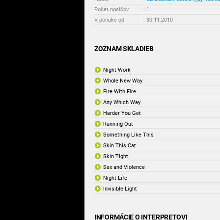
Počet nosičov
:
1
V ponuke od
:
30.11.2010
ZOZNAM SKLADIEB
Night Work
Whole New Way
Fire With Fire
Any Which Way
Harder You Get
Running Out
Something Like This
Skin This Cat
Skin Tight
Sex and Violence
Night Life
Invisible Light
INFORMÁCIE O INTERPRETOVI