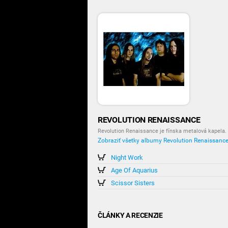
REVOLUTION RENAISSANCE
Revolution Renaissance je fínska metalová kapela.
Zobraziť všetky albumy Revolution Renaissanc
Night Work
Age Of Aquarius
Scissor Sisters
ČLÁNKY A RECENZIE