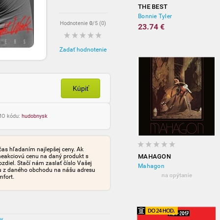
THE BEST
Bonnie Tyler
Hodnotenie
0
/5 (
0
)
23.74 €
Zadať hodnotenie
Kúpiť
OMO kódu:
hudobnysk
čas hľadaním najlepšej ceny. Ak
neakciovú cenu na daný produkt s
MAHAGON
iel. Stačí nám zaslať číslo Vašej
Mahagon
tu z daného obchodu na nášu adresu
na opýtanie
mfort.
ov