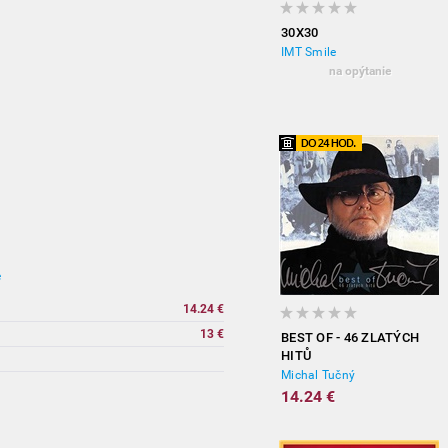
30X30
IMT Smile
na opýtanie
e
14.24 €
13 €
BEST OF - 46 ZLATÝCH
HITŮ
Michal Tučný
vypredané
14.24 €