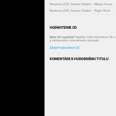
Recenzia (CD): Scissor Sisters – Magic Hours
Recenzia (CD): Scissor Sisters – Night Work
HODNOTENIE CD
Máte CD vypočuté?
Napíšte Vaše hodnotenie CD a i
a návštevníkov internetového obchodu.
Zadať hodnotenie CD
KOMENTÁRE K HUDOBNÉMU TITULU