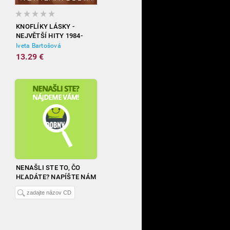
KNOFLÍKY LÁSKY -
NEJVĚTŠÍ HITY 1984-
2012
Iveta Bartošová
13.29 €
NENAŠLI STE TO, ČO
HĽADÁTE? NAPÍŠTE NÁM