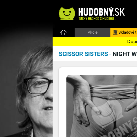
Akcie
Skladové ti
Dopr
SCISSOR SISTERS
-
NIGHT 