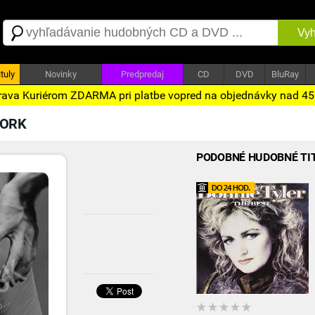
Vyh
tuly
Novinky
Predpredaj
CD
DVD
BluRay
ava Kuriérom ZDARMA pri platbe vopred na objednávky nad 4
WORK
PODOBNÉ HUDOBNÉ TI