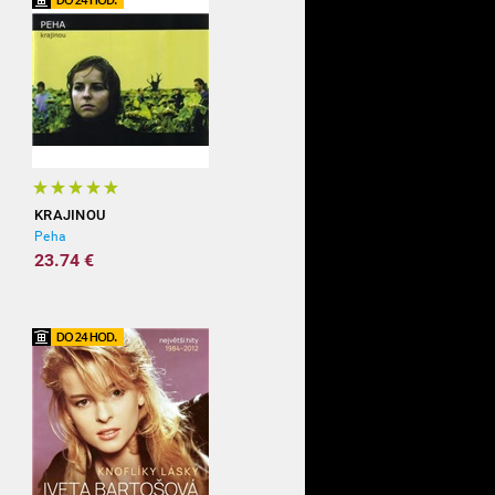
KRAJINOU
Peha
23.74 €