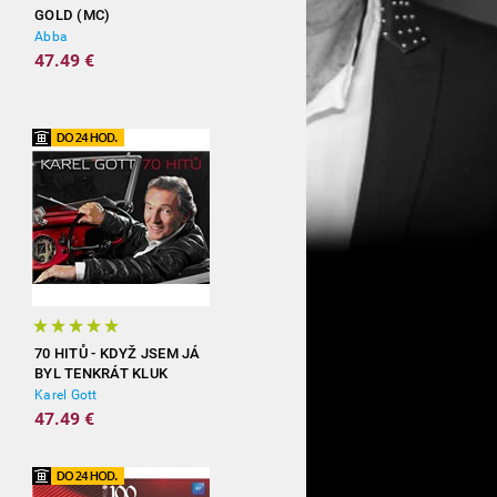
GOLD (MC)
Abba
47.49 €
70 HITŮ - KDYŽ JSEM JÁ
BYL TENKRÁT KLUK
(3CD)
Karel Gott
47.49 €