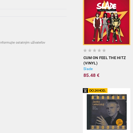
nformujte ostatným užívateľov
CUM ON FEEL THE HITZ
(VINYL)
Slade
85.48 €