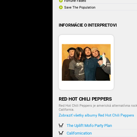
Fortune Faded
Save The Population
INFORMÁCIE O INTERPRETOVI
RED HOT CHILI PEPPERS
Red Hot Chili Peppers je americká alternatívna ro
California.
Zobraziť všetky albumy Red Hot Chili Peppers
The Uplift Mofo Party Plan
Californication