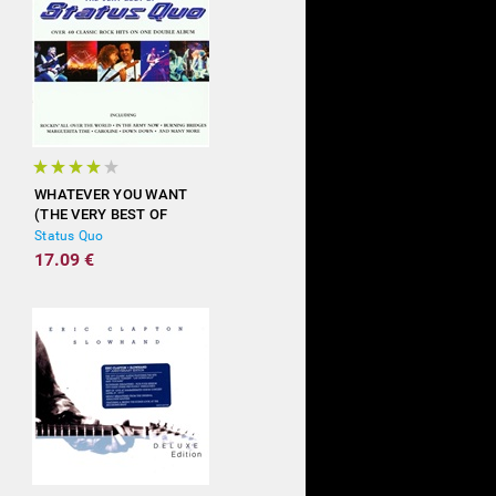
WHATEVER YOU WANT
(THE VERY BEST OF
STATUS QUO)
Status Quo
17.09 €