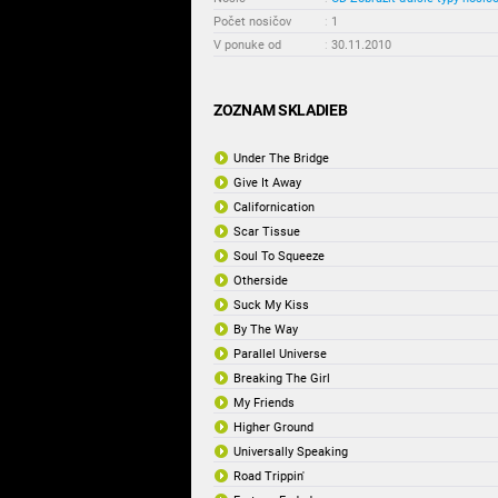
Počet nosičov
:
1
V ponuke od
:
30.11.2010
ZOZNAM SKLADIEB
Under The Bridge
Give It Away
Californication
Scar Tissue
Soul To Squeeze
Otherside
Suck My Kiss
By The Way
Parallel Universe
Breaking The Girl
My Friends
Higher Ground
Universally Speaking
Road Trippin'