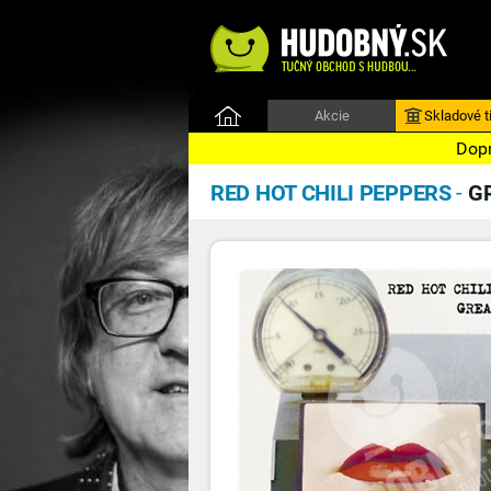
Akcie
Skladové ti
Dopr
RED HOT CHILI PEPPERS
-
G