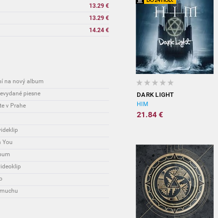
13.29 €
13.29 €
14.24 €
sní na nový album
 nevydané piesne
DARK LIGHT
HIM
te v Prahe
21.84 €
ideklip
h You
lbum
videoklip
o
e muchu