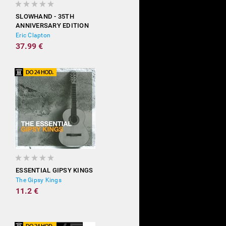
SLOWHAND - 35TH
ANNIVERSARY EDITION
(DELUXE)
Eric Clapton
37.99 €
ESSENTIAL GIPSY KINGS
The Gipsy Kings
11.2 €