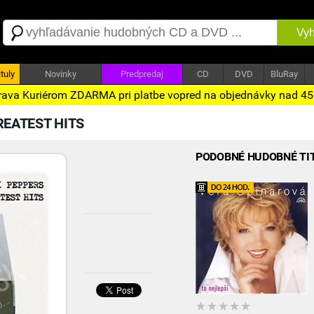
Vyh
tuly
Novinky
Predpredaj
CD
DVD
BluRay
ava Kuriérom ZDARMA pri platbe vopred na objednávky nad 4
REATEST HITS
PODOBNÉ HUDOBNÉ TI