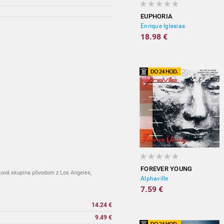
EUPHORIA
Enrique Iglesias
18.98 €
FOREVER YOUNG
cková skupina pôvodom z Los Angeles,
Alphaville
7.59 €
14.24 €
9.49 €