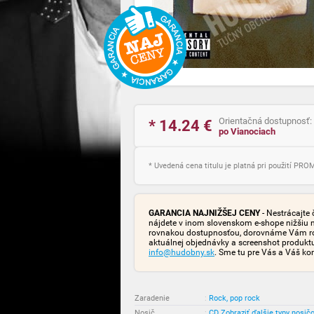
Orientačná dostupnosť:
* 14.24
€
po Vianociach
* Uvedená cena titulu je platná pri použití PR
GARANCIA NAJNIŽŠEJ CENY
- Nestrácajte 
nájdete v inom slovenskom e-shope nižšiu 
rovnakou dostupnosťou, dorovnáme Vám rozd
aktuálnej objednávky a screenshot produk
info@hudobny.sk
. Sme tu pre Vás a Váš ko
Zaradenie
:
Rock, pop rock
Nosič
:
CD
Zobraziť ďalšie typy nosič