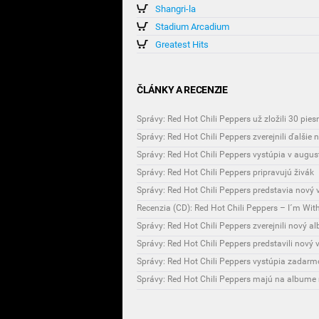
Shangri-la
Stadium Arcadium
Greatest Hits
ČLÁNKY A RECENZIE
Správy: Red Hot Chili Peppers už zložili 30 pie
Správy: Red Hot Chili Peppers zverejnili ďalšie
Správy: Red Hot Chili Peppers vystúpia v augus
Správy: Red Hot Chili Peppers pripravujú živák
Správy: Red Hot Chili Peppers predstavia nový v
Recenzia (CD): Red Hot Chili Peppers – I´m Wit
Správy: Red Hot Chili Peppers zverejnili nový a
Správy: Red Hot Chili Peppers predstavili nový 
Správy: Red Hot Chili Peppers vystúpia zadarm
Správy: Red Hot Chili Peppers majú na album