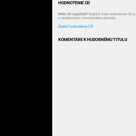
HODNOTENIE CD
Máte CD vypočuté?
Napíšte Vaše hodnotenie CD a i
a návštevníkov internetového obchodu.
Zadať hodnotenie CD
KOMENTÁRE K HUDOBNÉMU TITULU