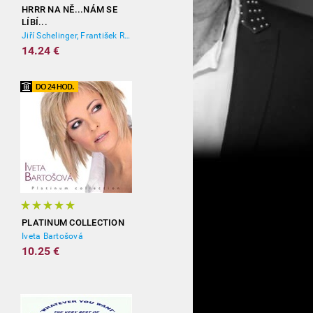
HRRR NA NĚ...NÁM SE
LÍBÍ...
Jiří Schelinger, František Ringo Čech
14.24 €
PLATINUM COLLECTION
Iveta Bartošová
10.25 €