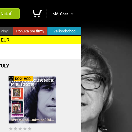
ľadať
Môj účet
Vinyl
Ponuka pre firmy
Veľkoobchod
5 EUR
TULY