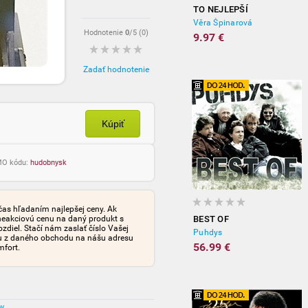
TO NEJLEPŠÍ
Věra Špinarová
Hodnotenie
0
/5 (
0
)
9.97 €
Zadať hodnotenie
Kúpiť
OMO kódu:
hudobnysk
čas hľadaním najlepšej ceny. Ak
neakciovú cenu na daný produkt s
BEST OF
iel. Stačí nám zaslať číslo Vašej
Puhdys
tu z daného obchodu na nášu adresu
56.99 €
mfort.
ov