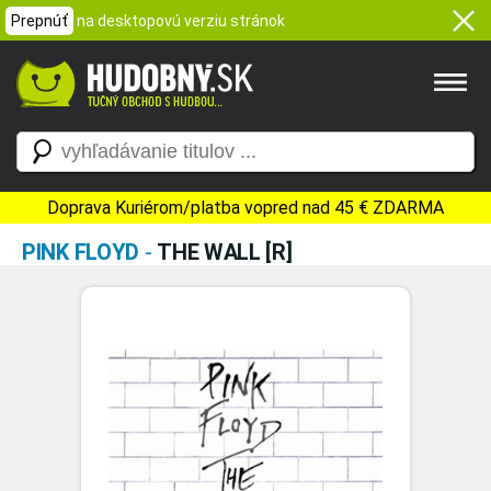
Prepnúť
na desktopovú verziu stránok
Doprava Kuriérom/platba vopred nad 45 € ZDARMA
PINK FLOYD
-
THE WALL [R]