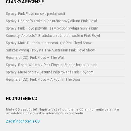
ČLÁNKY A RECENZIE
Správy: Pink Floyd na čele predajnosti
Správy: Udalosťou roka bude určite nový album Pink Floyd
Správy: Pink Floyd potvrdili, že v októbri vydajú nový album
Koncerty: Ako bolo?: Bratislava zažila atmosféru Pink Floyd
Správy: Maťo Ďurinda si nenechá ujsť Pink Floyd Show
Súťaže: Vyhraj lístky na The Australian Pink Floyd Show
Recenzia (CD): Pink Floyd – The Wall
Správy: Roger Waters z Pink Floyd požaduje bojkot Izraela
Správy: Muse pripravuje turné inšpirované Pink Floydom
Recenzia (CD): Pink Floyd – A Foot In The Door
HODNOTENIE CD
Máte CD vypočuté?
Napíšte Vaše hodnotenie CD a informujte ostatným
užívateľov a návštevníkov internetového obchodu.
Zadať hodnotenie CD