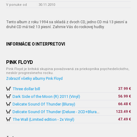
V ponuke od
:
30.11.2010
Tento album z roku 1994 sa skladá z dvoch CD, jedno CD má 13 piesní a
druhé CD má tiež 13 piesní. Zahrnie Vás do rockovej hudby.
INFORMÁCIE O INTERPRETOVI
PINK FLOYD
Pink Floyd je britská skupina považovaná za priekopníka psychedelického,
neskôr progresívneho rocku.
Zobraziť všetky albumy Pink Floyd
Three dollar bill
37.99 €
Dark Side of the Moon (R) 2011 (Vinyl)
56.99 €
Delicate Sound Of Thunder (Bluray)
66.48 €
123.49 €
Delicate Sound Of Thunder (Deluxe - 2CD+Bluray+DVD)
The Wall (Limited edition - 2x Vinyl)
47.49 €