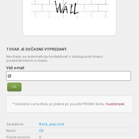
TOVAR JE DOČASNE VYPREDANÝ.
Nechajte sa automaticky kontaktovať o dostupnosti tovaru
prostredníctvom e-mailu:
Váš e-mail
OK
* Uvedená cena titulu je platná pri použití PROMO kódu:
hudobnysk
Zaradenie
:
Rock, pop rock
Nosič
:
CD
Počet nosičov
:
0