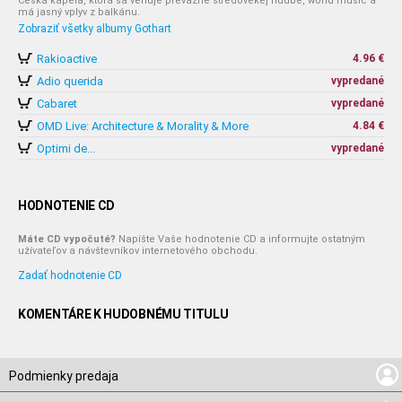
Česká kapela, ktorá sa venuje prevažne stredovekej hudbe, world music a
má jasný vplyv z balkánu.
Zobraziť všetky albumy Gothart
Rakioactive
4.96 €
Adio querida
vypredané
Cabaret
vypredané
OMD Live: Architecture & Morality & More
4.84 €
Optimi de...
vypredané
HODNOTENIE CD
Máte CD vypočuté?
Napíšte Vaše hodnotenie CD a informujte ostatným
užívateľov a návštevníkov internetového obchodu.
Zadať hodnotenie CD
KOMENTÁRE K HUDOBNÉMU TITULU
Podmienky predaja