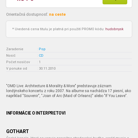
Orientačná dostupnosť:
na ceste
* Uvedená cena titulu je platná pri použití PROMO kódu:
hudobnysk
Zaradenie
:
Pop
Nosič
:
CD
Počet nosičov
:
1
V ponuke od
:
30.11.2010
"OMD Live: Architecture & Morality & More" predstavuje záznam
londýnskeho koncertu z roku 2007. Na albume sa nachádza 17 piesní, ako
napríklad "Souvenir", "Joan of Arc (Maid of Orleans)" alebo "If You Leave".
INFORMÁCIE O INTERPRETOVI
GOTHART