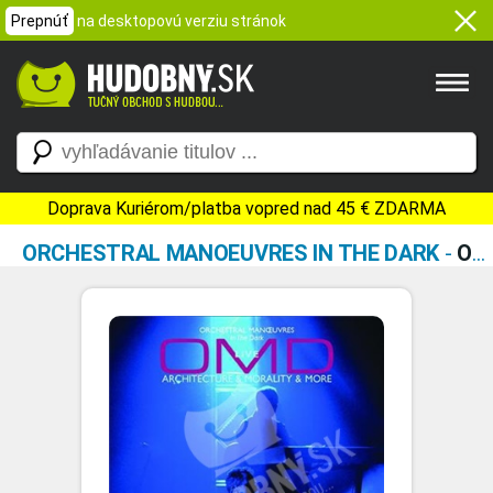
Prepnúť
na desktopovú verziu stránok
Doprava Kuriérom/platba vopred nad 45 € ZDARMA
ORCHESTRAL MANOEUVRES IN THE DARK
-
OMD LIVE: ARCHITECTURE & MORALITY & MORE