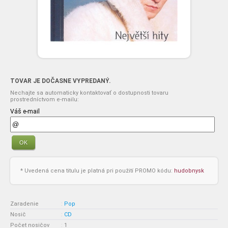
TOVAR JE DOČASNE VYPREDANÝ.
Nechajte sa automaticky kontaktovať o dostupnosti tovaru
prostredníctvom e-mailu:
Váš e-mail
OK
* Uvedená cena titulu je platná pri použití PROMO kódu:
hudobnysk
Zaradenie
:
Pop
Nosič
:
CD
Počet nosičov
:
1