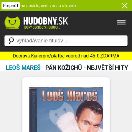
Prepnúť
na desktopovú verziu stránok
Doprava Kuriérom/platba vopred nad 45 € ZDARMA
LEOŠ MAREŠ
-
PÁN KOŽICHŮ - NEJVĚTŠÍ HITY