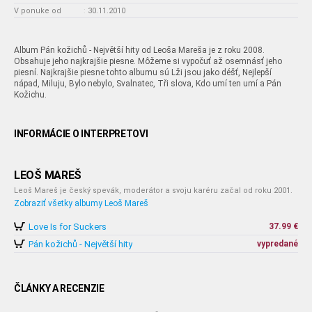
V ponuke od
:
30.11.2010
Album Pán kožichů - Největší hity od Leoša Mareša je z roku 2008.
Obsahuje jeho najkrajšie piesne. Môžeme si vypočuť až osemnásť jeho
piesní. Najkrajšie piesne tohto albumu sú Lži jsou jako déšť, Nejlepší
nápad, Miluju, Bylo nebylo, Svalnatec, Tři slova, Kdo umí ten umí a Pán
Kožichu.
INFORMÁCIE O INTERPRETOVI
LEOŠ MAREŠ
Leoš Mareš je český spevák, moderátor a svoju karéru začal od roku 2001.
Zobraziť všetky albumy Leoš Mareš
Love Is for Suckers
37.99 €
Pán kožichů - Největší hity
vypredané
ČLÁNKY A RECENZIE