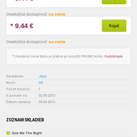
Orientačná dostupnosť:
na ceste
* 9.44
€
Kúpiť
Orientačná dostupnosť:
na ceste
* Uvedená cena titulu je platná pri použití PROMO kódu:
hudobnysk
Zaradenie
:
Jazz
Nosič
:
CD
Počet nosičov
:
1
V ponuke od
:
02.09.2013
Dátum vydania
:
04.06.2012
ZOZNAM SKLADIEB
Give Me The Night