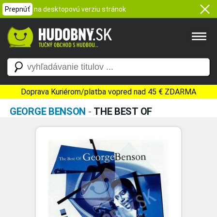
Prepnúť
na desktopovú verziu stránok
Doprava Kuriérom/platba vopred nad 45 € ZDARMA
GEORGE BENSON
-
THE BEST OF