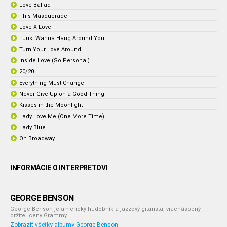
Love Ballad
This Masquerade
Love X Love
I Just Wanna Hang Around You
Turn Your Love Around
Inside Love (So Personal)
20/20
Everything Must Change
Never Give Up on a Good Thing
Kisses in the Moonlight
Lady Love Me (One More Time)
Lady Blue
On Broadway
INFORMÁCIE O INTERPRETOVI
GEORGE BENSON
George Benson je americký hudobník a jazzový gitarista, viacnásobný
držiteľ ceny Grammy.
Zobraziť všetky albumy George Benson