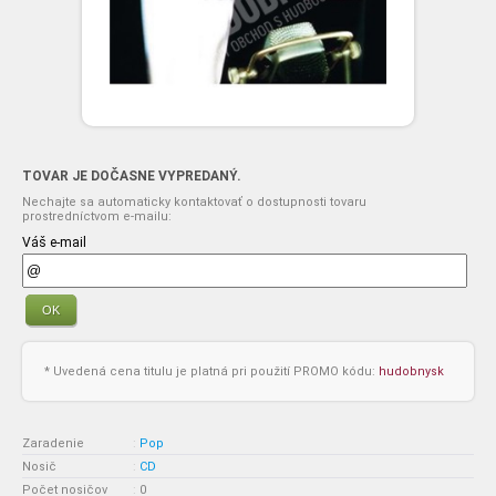
TOVAR JE DOČASNE VYPREDANÝ.
Nechajte sa automaticky kontaktovať o dostupnosti tovaru
prostredníctvom e-mailu:
Váš e-mail
OK
* Uvedená cena titulu je platná pri použití PROMO kódu:
hudobnysk
Zaradenie
:
Pop
Nosič
:
CD
Počet nosičov
:
0