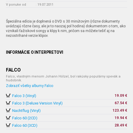
V ponuke od
:
19.07.2011
Špeciálna edícia je doplnená o DVD s 30 minútovým (rôzne dokumenty
uvádzajú rôzne časy, ale je to naozaj pol hodina) dokumentom o tom, ako
vznikali ťažiskové songy a klipy k nim, pričom sa môžete tešiť aj na
nezostrihané verzie klipov.
INFORMÁCIE O INTERPRETOVI
FALCO
Falco, vlastným menom Johann Hölzel, bol rakúsky populárny spevák a
hudobník.
Zobraziť všetky albumy Falco
Falco 3 (Vinyl)
19.09 €
Falco 3 (Deluxe Version Vinyl)
67.54 €
Nachtflug (Vinyl)
123.49 €
Falco 60 (2CD)
19.94 €
Falco 60 (3CD)
28.49 €