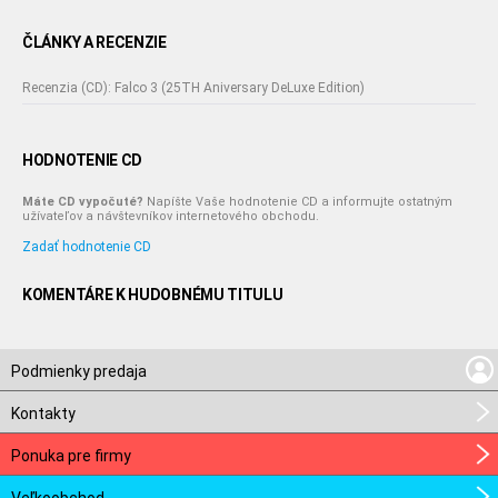
ČLÁNKY A RECENZIE
Recenzia (CD): Falco 3 (25TH Aniversary DeLuxe Edition)
HODNOTENIE CD
Máte CD vypočuté?
Napíšte Vaše hodnotenie CD a informujte ostatným
užívateľov a návštevníkov internetového obchodu.
Zadať hodnotenie CD
KOMENTÁRE K HUDOBNÉMU TITULU
Podmienky predaja
Kontakty
Ponuka pre firmy