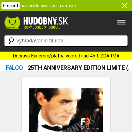
Prepnúť
na desktopovú verziu stránok
Doprava Kuriérom/platba vopred nad 45 € ZDARMA
FALCO
-
25TH ANNIVERSARY EDITION LIMITE (CD+DVD)