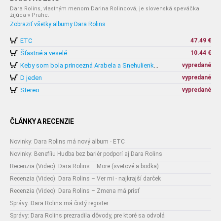
Dara Rolins, vlastným menom Darina Rolincová, je slovenská speváčka
žijúca v Prahe.
Zobraziť všetky albumy Dara Rolins
ETC
47.49 €
Šťastné a veselé
10.44 €
vypredané
Keby som bola princezná Arabela a Snehulienka a 7 pretekárov
D jeden
vypredané
Stereo
vypredané
ČLÁNKY A RECENZIE
Novinky: Dara Rolins má nový album - ETC
Novinky: Benefíiu Hudba bez bariér podporí aj Dara Rolins
Recenzia (Video): Dara Rolins – More (svetové a bodka)
Recenzia (Video): Dara Rolins – Ver mi - najkrajší darček
Recenzia (Video): Dara Rolins – Zmena má prísť
Správy: Dara Rolins má čistý register
Správy: Dara Rolins prezradila dôvody, pre ktoré sa odvolá