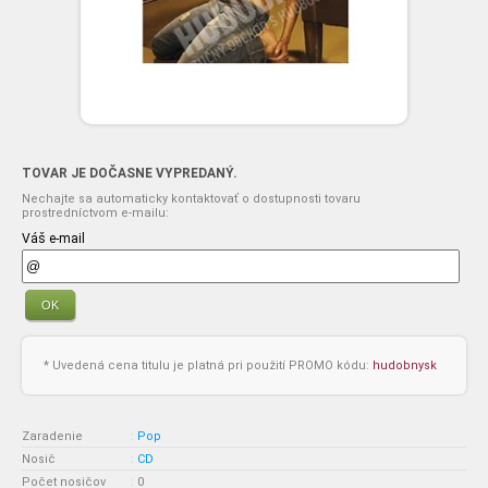
TOVAR JE DOČASNE VYPREDANÝ.
Nechajte sa automaticky kontaktovať o dostupnosti tovaru
prostredníctvom e-mailu:
Váš e-mail
OK
* Uvedená cena titulu je platná pri použití PROMO kódu:
hudobnysk
Zaradenie
:
Pop
Nosič
:
CD
Počet nosičov
:
0