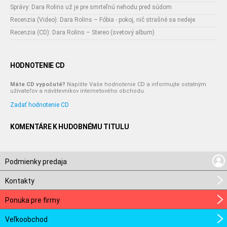
Správy: Dara Rolins už je pre smrteľnú nehodu pred súdom
Recenzia (Video): Dara Rolins – Fóbia - pokoj, nič strašné sa nedeje
Recenzia (CD): Dara Rolins – Stereo (svetový album)
HODNOTENIE CD
Máte CD vypočuté?
Napíšte Vaše hodnotenie CD a informujte ostatným
užívateľov a návštevníkov internetového obchodu.
Zadať hodnotenie CD
KOMENTÁRE K HUDOBNÉMU TITULU
Podmienky predaja
Kontakty
Ponuka pre firmy
Veľkoobchod