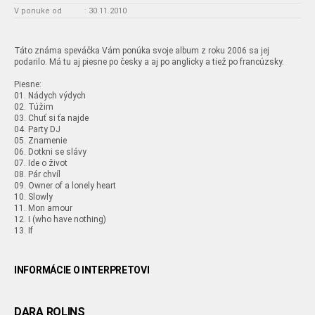
V ponuke od
:
30.11.2010
Táto známa speváčka Vám ponúka svoje album z roku 2006 sa jej
podarilo. Má tu aj piesne po česky a aj po anglicky a tiež po francúzsky.
Piesne:
01. Nádych výdych
02. Túžim
03. Chuť si ťa najde
04. Party DJ
05. Znamenie
06. Dotkni se slávy
07. Ide o život
08. Pár chvíl
09. Owner of a lonely heart
10. Slowly
11. Mon amour
12. I (who have nothing)
13. If
INFORMÁCIE O INTERPRETOVI
DARA ROLINS