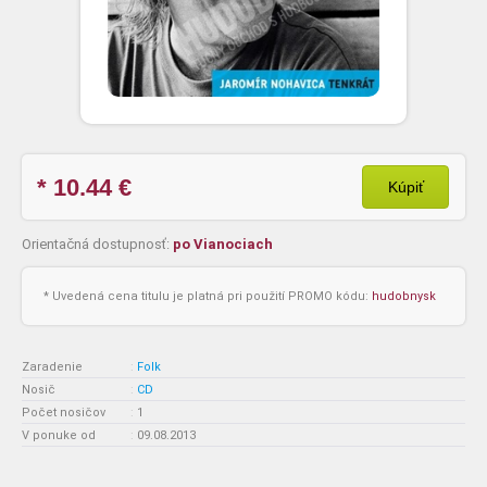
* 10.44
€
Kúpiť
Orientačná dostupnosť:
po Vianociach
* Uvedená cena titulu je platná pri použití PROMO kódu:
hudobnysk
Zaradenie
:
Folk
Nosič
:
CD
Počet nosičov
:
1
V ponuke od
:
09.08.2013