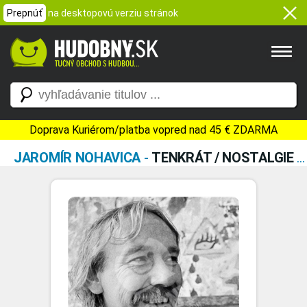
Prepnúť
na desktopovú verziu stránok
Doprava Kuriérom/platba vopred nad 45 € ZDARMA
JAROMÍR NOHAVICA
-
TENKRÁT / NOSTALGIE 90.LET