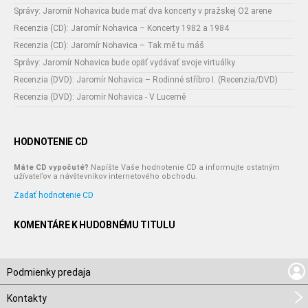
Správy: Jaromír Nohavica bude mať dva koncerty v pražskej O2 arene
Recenzia (CD): Jaromír Nohavica – Koncerty 1982 a 1984
Recenzia (CD): Jaromír Nohavica – Tak mě tu máš
Správy: Jaromír Nohavica bude opäť vydávať svoje virtuálky
Recenzia (DVD): Jaromír Nohavica – Rodinné stříbro I. (Recenzia/DVD)
Recenzia (DVD): Jaromír Nohavica - V Lucerně
HODNOTENIE CD
Máte CD vypočuté?
Napíšte Vaše hodnotenie CD a informujte ostatným
užívateľov a návštevníkov internetového obchodu.
Zadať hodnotenie CD
KOMENTÁRE K HUDOBNÉMU TITULU
Podmienky predaja
Kontakty