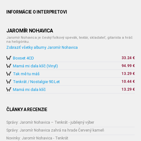
INFORMÁCIE O INTERPRETOVI
JAROMÍR NOHAVICA
Jaromír Nohavica je český folkový spevák, textár, skladateľ, gitarista a hráč
na heligónku.
Zobraziť všetky albumy Jaromír Nohavica
Boxset 4CD
33.24 €
Mamá mi dala klíč (Vinyl)
94.99 €
Tak mě tu máš
13.29 €
Tenkrát / Nostalgie 90.Let
10.44 €
Mamá mi dala klíč
13.29 €
ČLÁNKY A RECENZIE
Správy: Jaromír Nohavica – Tenkrát - jubilejný výber
Správy: Jaromír Nohavica zahrá na hrade Červený kameň
Novinky: Jaromír Nohavica - Tenkrát