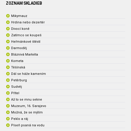
ZOZNAM SKLADIEB
Mikymauz
Hrdina nebo dezertér
Divocí koně
Zatímco se koupeš
Heřmánkové štěstí
Darmoděj
Bláznivá Markéta
Kometa
Těšínská
Dál se háže kamením
Petěrburg
Sudvěj
Přítel
Až to se mnu sekne
Muzeum, 16. Sarajevo
Možná, že se mýlím
Peklo a ráj
Píseň psaná na vodu