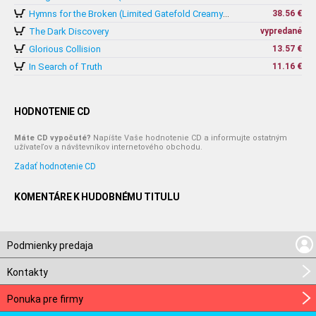
38.56 €
Hymns for the Broken (Limited Gatefold Creamy White 2x Vinyl)
The Dark Discovery
vypredané
Glorious Collision
13.57 €
In Search of Truth
11.16 €
HODNOTENIE CD
Máte CD vypočuté?
Napíšte Vaše hodnotenie CD a informujte ostatným
užívateľov a návštevníkov internetového obchodu.
Zadať hodnotenie CD
KOMENTÁRE K HUDOBNÉMU TITULU
Podmienky predaja
Kontakty
Ponuka pre firmy