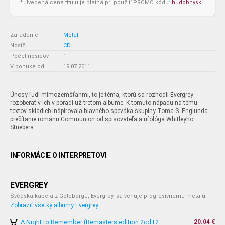
* Uvedená cena titulu je platná pri použití PROMO kódu:
hudobnysk
Zaradenie
:
Metal
Nosič
:
CD
Počet nosičov
:
1
V ponuke od
:
19.07.2011
Únosy ľudí mimozemšťanmi, to je téma, ktorú sa rozhodli Evergrey
rozoberať v ich v poradí už treťom albume. K tomuto nápadu na tému
textov skladieb inšpirovala hlavného speváka skupiny Toma S. Englunda
prečítanie románu Communion od spisovateľa a ufológa Whitleyho
Striebera.
INFORMÁCIE O INTERPRETOVI
EVERGREY
Švédska kapela z Göteborgu, Evergrey, sa venuje progresívnemu metalu.
Zobraziť všetky albumy Evergrey
20.04 €
A Night to Remember (Remasters edition 2cd+2dvd)