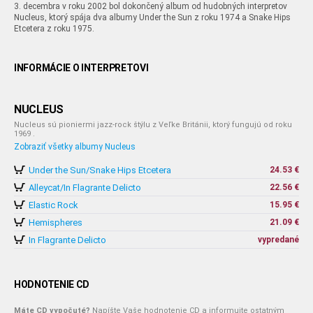
3. decembra v roku 2002 bol dokončený album od hudobných interpretov
Nucleus, ktorý spája dva albumy Under the Sun z roku 1974 a Snake Hips
Etcetera z roku 1975.
INFORMÁCIE O INTERPRETOVI
NUCLEUS
Nucleus sú pioniermi jazz-rock štýlu z Veľke Británii, ktorý fungujú od roku
1969 .
Zobraziť všetky albumy Nucleus
Under the Sun/Snake Hips Etcetera
24.53 €
Alleycat/In Flagrante Delicto
22.56 €
Elastic Rock
15.95 €
Hemispheres
21.09 €
In Flagrante Delicto
vypredané
HODNOTENIE CD
Máte CD vypočuté?
Napíšte Vaše hodnotenie CD a informujte ostatným