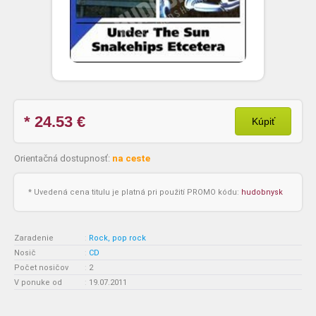
* 24.53
€
Kúpiť
Orientačná dostupnosť:
na ceste
* Uvedená cena titulu je platná pri použití PROMO kódu:
hudobnysk
Zaradenie
:
Rock, pop rock
Nosič
:
CD
Počet nosičov
:
2
V ponuke od
:
19.07.2011