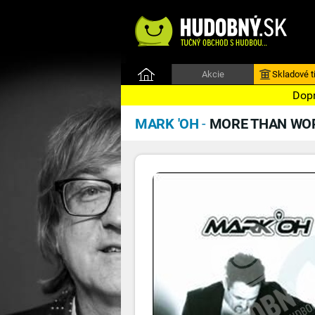
Akcie
Skladové ti
Dopr
MARK 'OH
-
MORE THAN WO