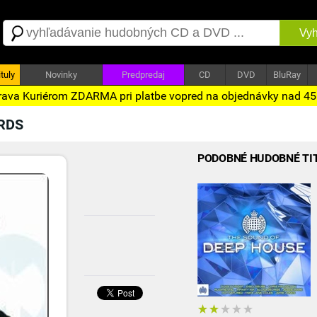
Vyh
tuly
Novinky
Predpredaj
CD
DVD
BluRay
ava Kuriérom ZDARMA pri platbe vopred na objednávky nad 4
RDS
PODOBNÉ HUDOBNÉ TI