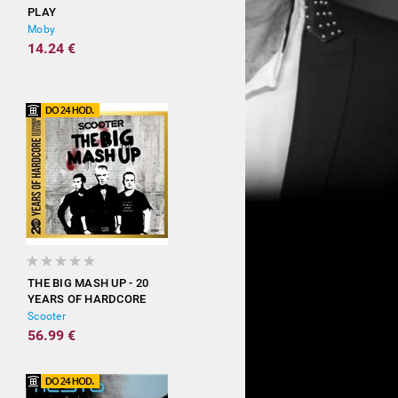
PLAY
Moby
14.24 €
THE BIG MASH UP - 20
YEARS OF HARDCORE
(EXPANDED EDITION)
Scooter
56.99 €