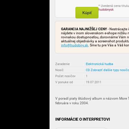
* Uvedená cena titulu
hudobnysk
Kúpiť
GARANCIA NAJNIŽŠEJ CENY
- Nestrácajte 
nájdete v inom slovenskom e-shope nižšiu 
rovnakou dostupnosťou, dorovnáme Vám rozd
aktuálnej objednávky a screenshot produk
info@hudobny.sk
. Sme tu pre Vás a Váš ko
Zaradenie
:
Elektronická hudba
Nosič
:
CD
Zobraziť ďalšie typy nosič
Počet nosičov
:
1
V ponuke od
:
19.07.2011
V poradí piaty štúdiový album s názvom More T
februára v roku 2004.
INFORMÁCIE O INTERPRETOVI