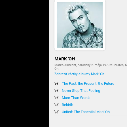
MARK 'OH
Marko Albrecht, narodený 2. mája 1970 v Dorste
Oh.
Zobraziť všetky albumy Mark 'Oh
The Past, the Present, the Future
Never Stop That Feeling
More Than Words
Rebirth
United: The Essential Mark'Oh