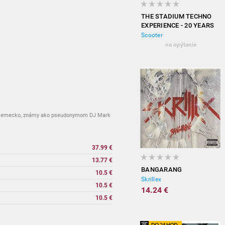
THE STADIUM TECHNO
EXPERIENCE - 20 YEARS
OF HARDCORE
Scooter
(EXPANDED EDITION)
na opýtanie
n, Nemecko, známy ako pseudonymom DJ Mark
37.99 €
13.77 €
BANGARANG
10.5 €
Skrillex
10.5 €
14.24 €
10.5 €