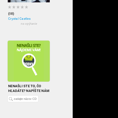
(III)
Crystal Castles
na opýtanie
NENAŠLI STE TO, ČO
HĽADÁTE? NAPÍŠTE NÁM