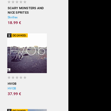
SCARY MONSTERS AND
NICE SPRITES
Skrillex
18.99 €
HVOB
HVOB
37.99 €