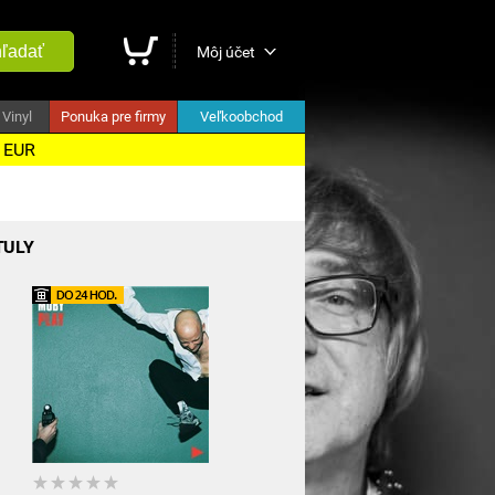
ľadať
Môj účet
Vinyl
Ponuka pre firmy
Veľkoobchod
5 EUR
TULY