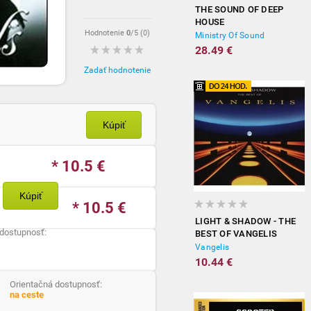
THE SOUND OF DEEP
HOUSE
Hodnotenie
0
/5 (
0
)
Ministry Of Sound
28.49 €
Zadať hodnotenie
Kúpiť
* 10.5
€
Kúpiť
* 10.5
€
LIGHT & SHADOW - THE
 dostupnosť:
BEST OF VANGELIS
Vangelis
10.44 €
Orientačná dostupnosť:
na ceste