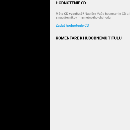
HODNOTENIE CD
Máte CD vypočuté?
Napíšte Vaše hodnotenie CD a i
a návštevníkov internetového obchodu.
Zadať hodnotenie CD
KOMENTÁRE K HUDOBNÉMU TITULU