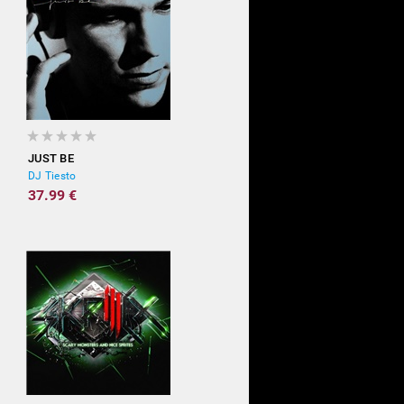
JUST BE
DJ Tiesto
37.99 €