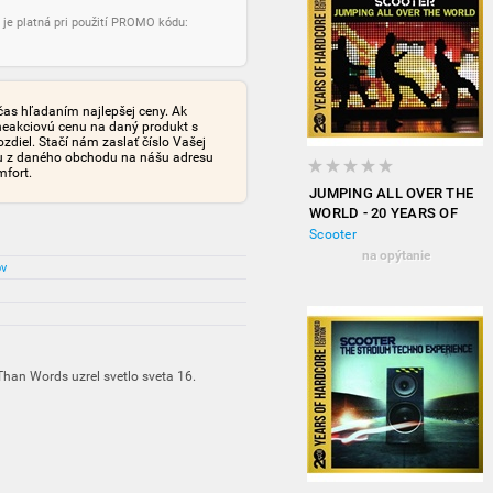
 je platná pri použití PROMO kódu:
čas hľadaním najlepšej ceny. Ak
neakciovú cenu na daný produkt s
iel. Stačí nám zaslať číslo Vašej
tu z daného obchodu na nášu adresu
mfort.
JUMPING ALL OVER THE
WORLD - 20 YEARS OF
HARDCORE (EXPANDED
Scooter
EDITION)
na opýtanie
ov
han Words uzrel svetlo sveta 16.