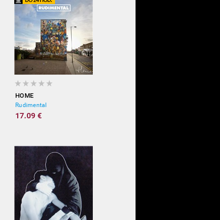
HOME
Rudimental
17.09 €