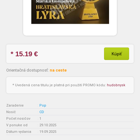
* 15.19
€
Kúpiť
Orientačná dostupnosť:
na ceste
* Uvedená cena titulu je platná pri použití PROMO kódu:
hudobnysk
Zaradenie
:
Pop
Nosič
:
CD
Počet nosičov
:
1
V ponuke od
:
29.10.2025
Dátum vydania
:
19.09.2025