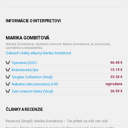
INFORMÁCIE O INTERPRETOVI
MARIKA GOMBITOVÁ
Marika Gombitová, vlastným menom Mária Gombitová, je slovenská
speváčka a skladateľka.
Zobraziť všetky albumy Marika Gombitová
Vyznanie (2CD)
66.48 €
Bratislavská lýra
15.19 €
Singles Collection (Vinyl)
33.24 €
Neberte nám princeznú DVD
vypredané
Zem menom láska (Vinyl)
26.59 €
ČLÁNKY A RECENZIE
Recenzia (Singel): Marika Gombitová – Ten príbeh za náš sen stál