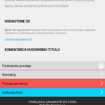
Novinky: Marika Gombitová naspievala filmovú pieseň, hotový je aj klip
Správy: Marika Gombitová prehovorila k fanúšikom
HODNOTENIE CD
Máte CD vypočuté?
Napíšte Vaše hodnotenie CD a informujte ostatným
užívateľov a návštevníkov internetového obchodu.
Zadať hodnotenie CD
KOMENTÁRE K HUDOBNÉMU TITULU
Podmienky predaja
Kontakty
Ponuka pre firmy
Veľkoobchod
Všetky práva vyhradené © 2012-2026