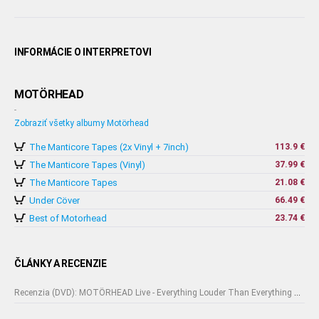
INFORMÁCIE O INTERPRETOVI
MOTÖRHEAD
-
Zobraziť všetky albumy Motörhead
The Manticore Tapes (2x Vinyl + 7inch)
113.9 €
The Manticore Tapes (Vinyl)
37.99 €
The Manticore Tapes
21.08 €
Under Cöver
66.49 €
Best of Motorhead
23.74 €
ČLÁNKY A RECENZIE
Recenzia (DVD): MOTÖRHEAD Live - Everything Louder Than Everything Else