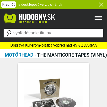
Prepnúť
na desktopovú verziu stránok
Doprava Kuriérom/platba vopred nad 45 € ZDARMA
MOTÖRHEAD
-
THE MANTICORE TAPES (VINYL)