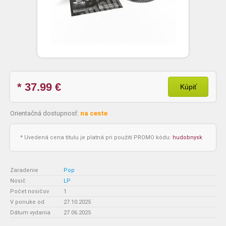
* 37.99
€
Kúpiť
Orientačná dostupnosť:
na ceste
* Uvedená cena titulu je platná pri použití PROMO kódu:
hudobnysk
Zaradenie
:
Pop
Nosič
:
LP
Počet nosičov
:
1
V ponuke od
:
27.10.2025
Dátum vydania
:
27.06.2025