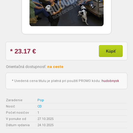
* 23.17
€
Kúpiť
Orientačná dostupnosť:
na ceste
* Uvedená cena titulu je platná pri použití PROMO kódu:
hudobnysk
Zaradenie
:
Pop
Nosič
:
CD
Počet nosičov
:
1
V ponuke od
:
27.10.2025
Dátum vydania
:
24.10.2025