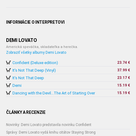
INFORMÁCIE O INTERPRETOVI
DEMI LOVATO
Americká speváčka, skladateľka a herečka.
Zobraziť všetky albumy Demi Lovato
Confident (Deluxe edition)
23.74 €
It's Not That Deep (Vinyl)
37.99 €
It's Not That Deep
23.17 €
Demi
15.19 €
Dancing with the Devil...The Art of Starting Over
15.19 €
ČLÁNKY A RECENZIE
Novinky: Demi Lovato predstavila novinku Confident
Správy: Demi Lovato vydá knihu citátov Staying Strong