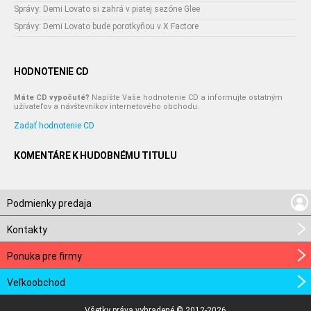
Správy: Demi Lovato si zahrá v piatej sezóne Glee
Správy: Demi Lovato bude porotkyňou v X Factore
HODNOTENIE CD
Máte CD vypočuté?
Napíšte Vaše hodnotenie CD a informujte ostatným
užívateľov a návštevníkov internetového obchodu.
Zadať hodnotenie CD
KOMENTÁRE K HUDOBNÉMU TITULU
Podmienky predaja
Kontakty
Ponuka pre firmy
Veľkoobchod
Všetky práva vyhradené © 2012-2026