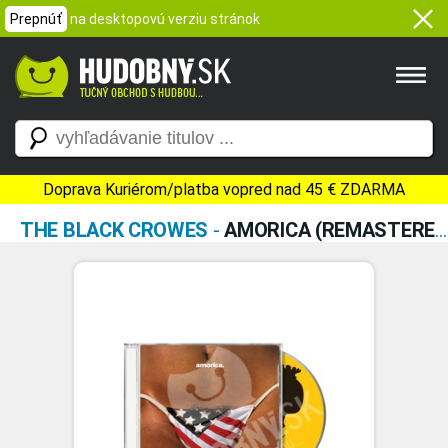
Prepnúť
na desktopovú verziu stránok
Doprava Kuriérom/platba vopred nad 45 € ZDARMA
THE BLACK CROWES
-
AMORICA (REMASTERED 2025)