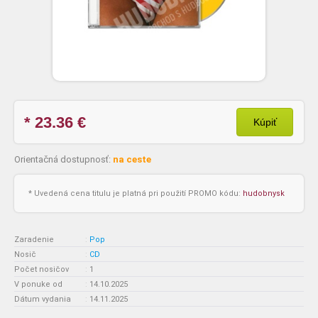
* 23.36
€
Kúpiť
Orientačná dostupnosť:
na ceste
* Uvedená cena titulu je platná pri použití PROMO kódu:
hudobnysk
Zaradenie
:
Pop
Nosič
:
CD
Počet nosičov
:
1
V ponuke od
:
14.10.2025
Dátum vydania
:
14.11.2025